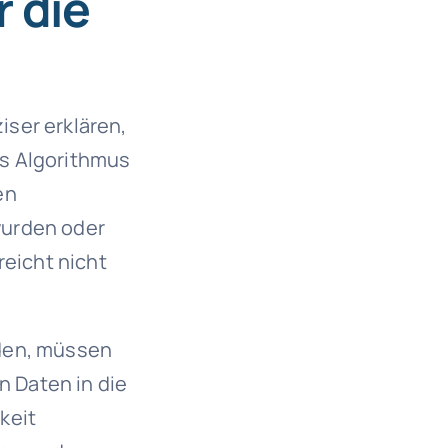
r die
ser erklären,
es Algorithmus
en
wurden oder
reicht nicht
rden, müssen
n Daten in die
keit