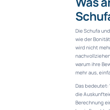
Was än
Schuf
Die Schufa und
wie der Bonitä
wird nicht meh
nachvollziehen
warum ihre Bewe
mehr aus, einf
Das bedeutet: 
die Auskunfteie
Berechnung ein