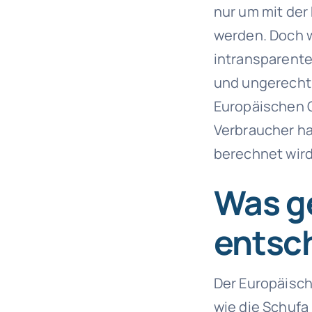
nur um mit der
werden. Doch w
intransparente
und ungerecht 
Europäischen G
Verbraucher ha
berechnet wird
Was g
entsc
Der Europäisch
wie die Schufa