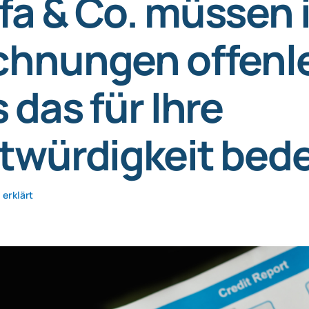
a & Co. müssen 
chnungen offenl
 das für Ihre
twürdigkeit bed
erklärt