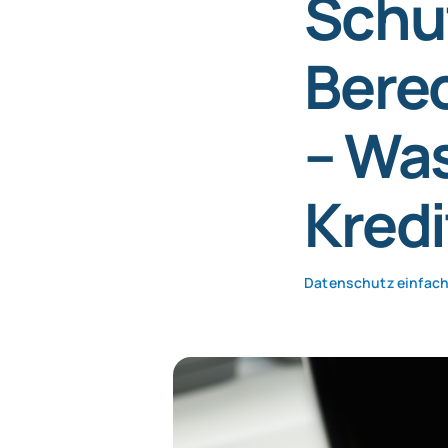
Schuf
Bere
– Was
Kredi
Datenschutz einfach 