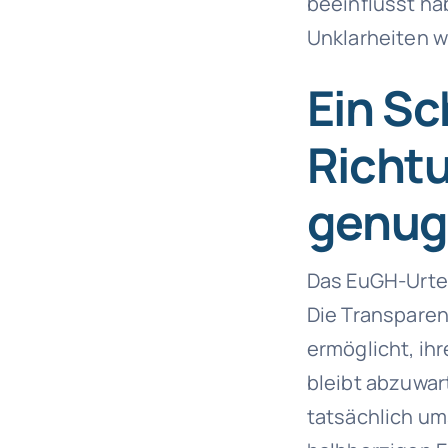
beeinflusst ha
Unklarheiten wi
Ein Sch
Richtu
genug
Das EuGH-Urteil
Die Transparen
ermöglicht, ih
bleibt abzuwar
tatsächlich ums