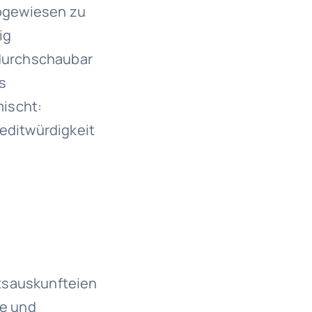
abgewiesen zu
ig
ndurchschaubar
s
mischt:
reditwürdigkeit
tsauskunfteien
re und