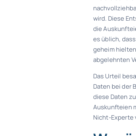
nachvollziehba
wird. Diese En
die Auskunfteie
es üblich, da
geheim hielten
abgelehnten Ve
Das Urteil bes
Daten bei der 
diese Daten zum
Auskunfteien 
Nicht-Experte 