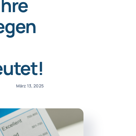
ihre
egen
eutet!
März 13, 2025