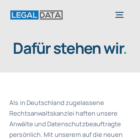
Skip
to
Togg
content
Navig
Dafür stehen wir
.
Home
Services
Branchen
Als in Deutschland zugelassene
Software
Rechtsanwaltskanzlei haften unsere
Anwälte und Datenschutzbeauftragte
persönlich. Mit unserem auf die neuen
Über uns