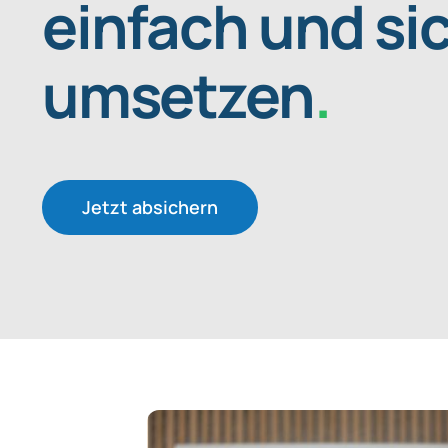
einfach und
si
umsetzen
.
Jetzt absichern