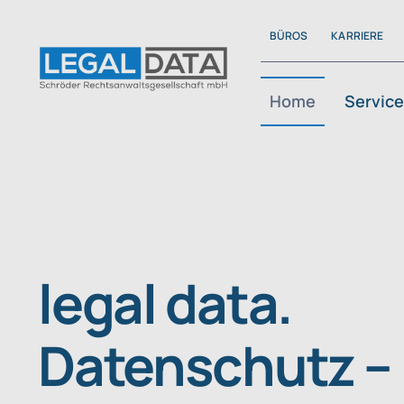
Skip
BÜROS
KARRIERE
to
content
Home
Servic
legal data.
Datenschutz –