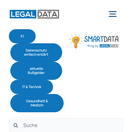
Skip
to
Togg
content
Navig
KI
Home
Datenschutz
einfach erklärt
Services
aktuelle
Bußgelder
Branchen
IT & Technik
Gesundheit &
Software
Medizin
Suche
Über uns