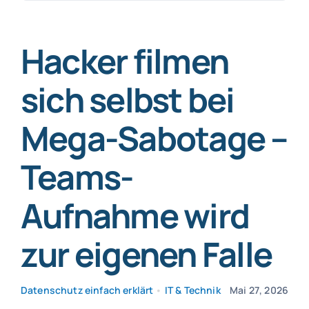
nach:
SmartData
Hacker filmen
sich selbst bei
Mega-Sabotage –
Jetzt absichern
Teams-
Aufnahme wird
zur eigenen Falle
Datenschutz einfach erklärt
•
IT & Technik
Mai 27, 2026