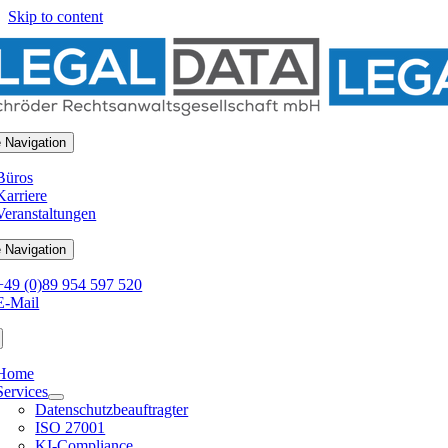
Skip to content
 Navigation
Büros
Karriere
Veranstaltungen
 Navigation
+49 (0)89 954 597 520
E-Mail
Home
Services
Datenschutzbeauftragter
ISO 27001
KI-Compliance