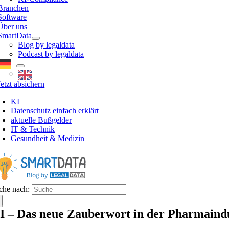
Branchen
Software
Über uns
SmartData
Blog by legaldata
Podcast by legaldata
Jetzt absichern
KI
Datenschutz einfach erklärt
aktuelle Bußgelder
IT & Technik
Gesundheit & Medizin
che nach:
I – Das neue Zauberwort in der Pharmaindu