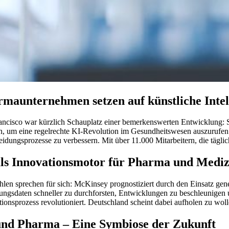
maunternehmen setzen auf künstliche Intel
ancisco war kürzlich Schauplatz einer bemerkenswerten Entwicklung: Sp
, um eine regelrechte KI-Revolution im Gesundheitswesen auszurufen.
idungsprozesse zu verbessern. Mit über 11.000 Mitarbeitern, die täglic
ls Innovationsmotor für Pharma und Mediz
hlen sprechen für sich: McKinsey prognostiziert durch den Einsatz gene
ungsdaten schneller zu durchforsten, Entwicklungen zu beschleunigen 
tionsprozess revolutioniert. Deutschland scheint dabei aufholen zu wo
und Pharma – Eine Symbiose der Zukunft