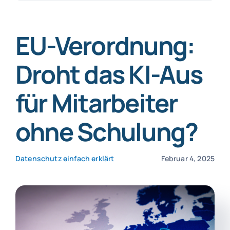
nach:
SmartData
EU-Verordnung:
Droht das KI-Aus
für Mitarbeiter
Jetzt absichern
ohne Schulung?
Datenschutz einfach erklärt
Februar 4, 2025