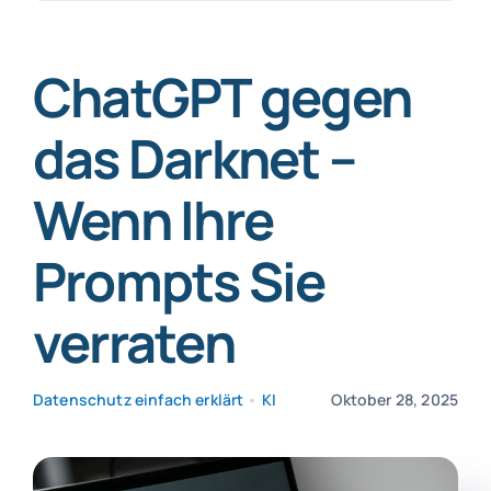
nach:
SmartData
ChatGPT gegen
das Darknet –
Wenn Ihre
Jetzt absichern
Prompts Sie
verraten
Datenschutz einfach erklärt
•
KI
Oktober 28, 2025