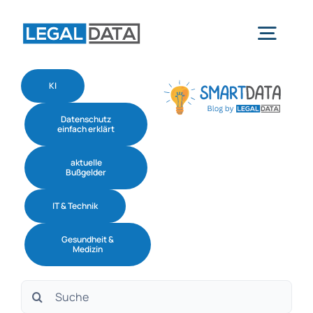
Skip
to
Togg
content
Navig
KI
Home
Datenschutz
einfach erklärt
Services
aktuelle
Bußgelder
Branchen
IT & Technik
Gesundheit &
Software
Medizin
Suche
Über uns