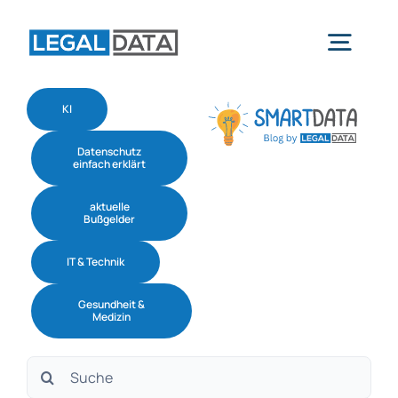
Skip
to
Togg
content
Navig
KI
Home
Datenschutz
einfach erklärt
Services
aktuelle
Bußgelder
Branchen
IT & Technik
Gesundheit &
Software
Medizin
Suche
Über uns