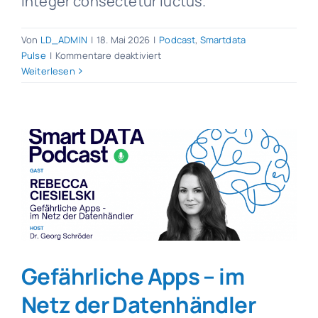
integer consectetur luctus.
Von
LD_ADMIN
|
18. Mai 2026
|
Podcast
,
Smartdata
für
Pulse
|
Kommentare deaktiviert
Datenschutz
Weiterlesen
Puls
18.05.2026
Gefährliche Apps – im
Netz der Datenhändler