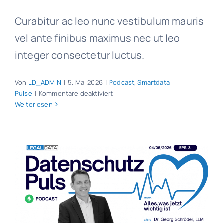
Curabitur ac leo nunc vestibulum mauris
vel ante finibus maximus nec ut leo
integer consectetur luctus.
Von
LD_ADMIN
|
5. Mai 2026
|
Podcast
,
Smartdata
für
Pulse
|
Kommentare deaktiviert
Gefährliche
Weiterlesen
Apps
–
im
Netz
der
Datenhändler