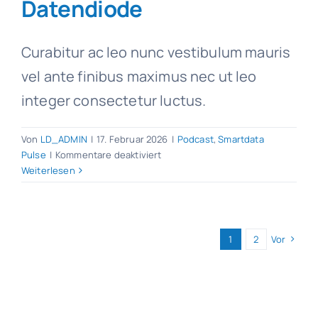
Datendiode
Curabitur ac leo nunc vestibulum mauris
vel ante finibus maximus nec ut leo
integer consectetur luctus.
Von
LD_ADMIN
|
17. Februar 2026
|
Podcast
,
Smartdata
für
Pulse
|
Kommentare deaktiviert
Prof.
Weiterlesen
Ulrich
Walter
–
vom
1
2
Vor
Space
Shuttle
zur
Datendiode