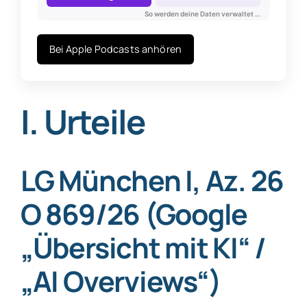
Bei Apple Podcasts anhören
I. Urteile
LG München I, Az. 26
O 869/26 (Google
„Übersicht mit KI“ /
„AI Overviews“)