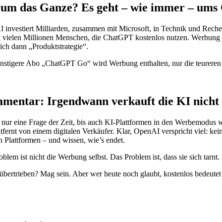
um das Ganze? Es geht – wie immer – ums
 investiert Milliarden, zusammen mit Microsoft, in Technik und Reche
n vielen Millionen Menschen, die ChatGPT kostenlos nutzen. Werbung i
ich dann „Produktstrategie“.
nstigere Abo „ChatGPT Go“ wird Werbung enthalten, nur die teureren T
mentar: Irgendwann verkauft die KI nicht
nur eine Frage der Zeit, bis auch KI-Plattformen in den Werbemodus wec
ntfernt von einem digitalen Verkäufer. Klar, OpenAI verspricht viel: 
n Plattformen – und wissen, wie’s endet.
blem ist nicht die Werbung selbst. Das Problem ist, dass sie sich tarnt
übertrieben? Mag sein. Aber wer heute noch glaubt, kostenlos bedeutet ne