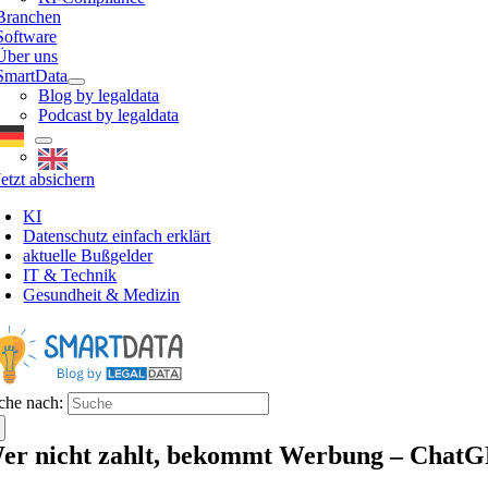
Branchen
Software
Über uns
SmartData
Blog by legaldata
Podcast by legaldata
Jetzt absichern
KI
Datenschutz einfach erklärt
aktuelle Bußgelder
IT & Technik
Gesundheit & Medizin
che nach:
er nicht zahlt, bekommt Werbung – ChatGP