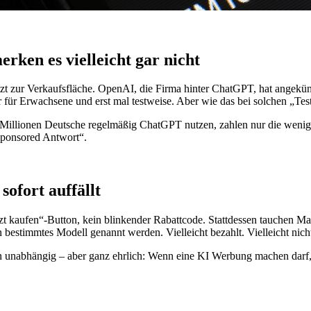
ken es vielleicht gar nicht
zt zur Verkaufsfläche. OpenAI, die Firma hinter ChatGPT, hat angekünd
r Erwachsene und erst mal testweise. Aber wie das bei solchen „Tests“ 
 23 Millionen Deutsche regelmäßig ChatGPT nutzen, zahlen nur die weni
sponsored Antwort“.
sofort auffällt
t kaufen“-Button, kein blinkender Rabattcode. Stattdessen tauchen Ma
estimmtes Modell genannt werden. Vielleicht bezahlt. Vielleicht nicht. V
 unabhängig – aber ganz ehrlich: Wenn eine KI Werbung machen darf, wi