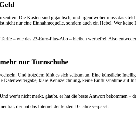
 Geld
nzentren. Die Kosten sind gigantisch, und irgendwoher muss das Geld 
st nicht nur eine Einnahmequelle, sondern auch ein Hebel: Wer keine 
arife – wie das 23-Euro-Plus-Abo – bleiben werbefrei. Also entweder 
 mehr nur Turnschuhe
hseln. Und trotzdem fühlt es sich seltsam an. Eine künstliche Intellige
keine Datenweitergabe, klare Kennzeichnung, keine Einflussnahme auf I
. Und wer’s nicht merkt, glaubt, er hat die beste Antwort bekommen – dab
utral, der hat das Internet der letzten 10 Jahre verpasst.