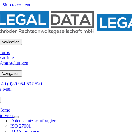
Skip to content
 Navigation
Büros
Karriere
Veranstaltungen
 Navigation
+49 (0)89 954 597 520
E-Mail
Home
Services
Datenschutzbeauftragter
ISO 27001
KI-Compliance