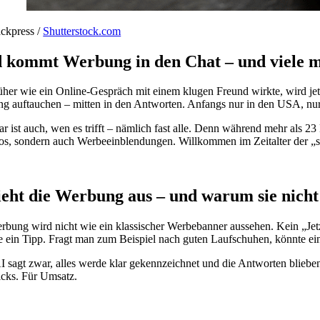
ackpress /
Shutterstock.com
 kommt Werbung in den Chat – und viele mer
üher wie ein Online-Gespräch mit einem klugen Freund wirkte, wird jet
g auftauchen – mitten in den Antworten. Anfangs nur in den USA, nur fü
ar ist auch, wen es trifft – nämlich fast alle. Denn während mehr als
fos, sondern auch Werbeeinblendungen. Willkommen im Zeitalter der „
ieht die Werbung aus – und warum sie nicht 
rbung wird nicht wie ein klassischer Werbebanner aussehen. Kein „Jetz
e ein Tipp. Fragt man zum Beispiel nach guten Laufschuhen, könnte ein b
 sagt zwar, alles werde klar gekennzeichnet und die Antworten blieben
icks. Für Umsatz.