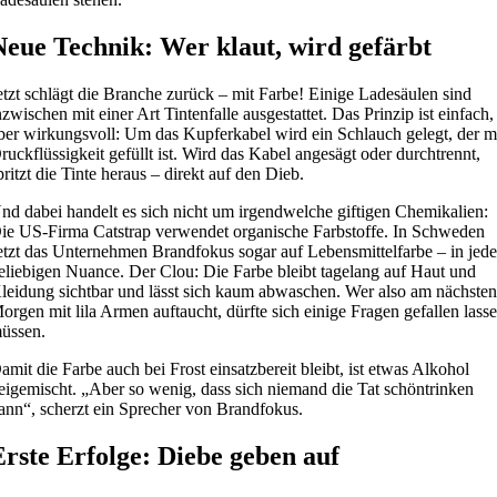
Neue Technik: Wer klaut, wird gefärbt
etzt schlägt die Branche zurück – mit Farbe! Einige Ladesäulen sind
nzwischen mit einer Art Tintenfalle ausgestattet. Das Prinzip ist einfach,
ber wirkungsvoll: Um das Kupferkabel wird ein Schlauch gelegt, der m
ruckflüssigkeit gefüllt ist. Wird das Kabel angesägt oder durchtrennt,
pritzt die Tinte heraus – direkt auf den Dieb.
nd dabei handelt es sich nicht um irgendwelche giftigen Chemikalien:
ie US-Firma Catstrap verwendet organische Farbstoffe. In Schweden
etzt das Unternehmen Brandfokus sogar auf Lebensmittelfarbe – in jede
eliebigen Nuance. Der Clou: Die Farbe bleibt tagelang auf Haut und
leidung sichtbar und lässt sich kaum abwaschen. Wer also am nächste
orgen mit lila Armen auftaucht, dürfte sich einige Fragen gefallen lass
üssen.
amit die Farbe auch bei Frost einsatzbereit bleibt, ist etwas Alkohol
eigemischt. „Aber so wenig, dass sich niemand die Tat schöntrinken
ann“, scherzt ein Sprecher von Brandfokus.
Erste Erfolge: Diebe geben auf