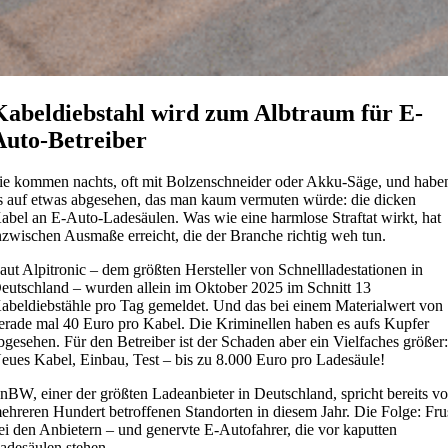
Kabeldiebstahl wird zum Albtraum für E-
Auto-Betreiber
ie kommen nachts, oft mit Bolzenschneider oder Akku-Säge, und habe
s auf etwas abgesehen, das man kaum vermuten würde: die dicken
abel an E-Auto-Ladesäulen. Was wie eine harmlose Straftat wirkt, hat
nzwischen Ausmaße erreicht, die der Branche richtig weh tun.
aut Alpitronic – dem größten Hersteller von Schnellladestationen in
eutschland – wurden allein im Oktober 2025 im Schnitt 13
abeldiebstähle pro Tag gemeldet. Und das bei einem Materialwert von
erade mal 40 Euro pro Kabel. Die Kriminellen haben es aufs Kupfer
bgesehen. Für den Betreiber ist der Schaden aber ein Vielfaches größer
eues Kabel, Einbau, Test – bis zu 8.000 Euro pro Ladesäule!
nBW, einer der größten Ladeanbieter in Deutschland, spricht bereits v
ehreren Hundert betroffenen Standorten in diesem Jahr. Die Folge: Fru
ei den Anbietern – und genervte E-Autofahrer, die vor kaputten
adesäulen stehen.