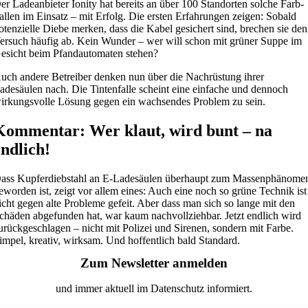
er Ladeanbieter Ionity hat bereits an über 100 Standorten solche Farb-
allen im Einsatz – mit Erfolg. Die ersten Erfahrungen zeigen: Sobald
otenzielle Diebe merken, dass die Kabel gesichert sind, brechen sie den
ersuch häufig ab. Kein Wunder – wer will schon mit grüner Suppe im
esicht beim Pfandautomaten stehen?
uch andere Betreiber denken nun über die Nachrüstung ihrer
adesäulen nach. Die Tintenfalle scheint eine einfache und dennoch
irkungsvolle Lösung gegen ein wachsendes Problem zu sein.
Kommentar: Wer klaut, wird bunt – na
endlich!
ass Kupferdiebstahl an E-Ladesäulen überhaupt zum Massenphänome
eworden ist, zeigt vor allem eines: Auch eine noch so grüne Technik ist
icht gegen alte Probleme gefeit. Aber dass man sich so lange mit den
chäden abgefunden hat, war kaum nachvollziehbar. Jetzt endlich wird
urückgeschlagen – nicht mit Polizei und Sirenen, sondern mit Farbe.
impel, kreativ, wirksam. Und hoffentlich bald Standard.
Zum Newsletter anmelden
und immer aktuell im Datenschutz informiert.