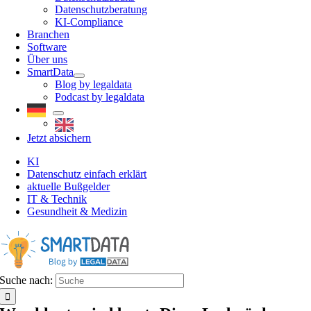
Datenschutzberatung
KI-Compliance
Branchen
Software
Über uns
SmartData
Blog by legaldata
Podcast by legaldata
Jetzt absichern
KI
Datenschutz einfach erklärt
aktuelle Bußgelder
IT & Technik
Gesundheit & Medizin
Suche nach: