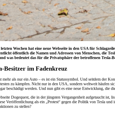
 letzten Wochen hat eine neue Webseite in den USA für Schlagzeile
entlicht öffentlich die Namen und Adressen von Menschen, die Tes
 und was bedeutet das für die Privatsphäre der betroffenen Tesla-B
a-Besitzer im Fadenkreuz
ist mehr als nur ein Auto – es ist ein Statussymbol. Und seitdem der K
otesten zu kämpfen. Nicht nur in den USA, sondern weltweit häufen sic
ogar beschädigt werden. Und nun gibt es eine neue Entwicklung, die di
bseite Dogequest, die in der jüngsten Vergangenheit aufgetaucht ist, 
ese Veröffentlichung als ein „Protest“ gegen die Politik von Tesla und
aktionen zu stellen?