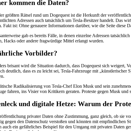
er kommen die Daten?
er größten Rätsel rund um Dogequest ist die Herkunft der veröffentlich
entlichten Adressen auch tatsächlich um Tesla-Besitzer handelt. Das wi
 Fakt ist: Ohne genauere Informationen darüber, wie die Seite diese Dat
santerweise gab es bereits Fälle, in denen einzelne Adressen tatsächli
n, Hacks oder andere fragwürdige Mittel erlangt wurden.
hrliche Vorbilder?
ers brisant wird die Situation dadurch, dass Dogequest sich weigert, 
ch deutlich, dass es zu leicht sei, Tesla-Fahrzeuge mit „künstlerische
en.
litische Radikalisierung von Tesla-Chef Elon Musk und sein zunehmende
uge fahren, ins Visier von Kritikern geraten. Proteste gegen Musk und 
nleck und digitale Hetze: Warum der Protes
röffentlichung privater Daten ohne Zustimmung, ganz gleich, ob sie vo
tig gegen den Datenschutz verstoßen und könnten mit empfindlichen Str
n auch ein gefährliches Beispiel für den Umgang mit privaten Daten ge