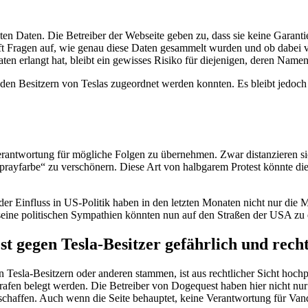
ten Daten. Die Betreiber der Webseite geben zu, dass sie keine Garanti
rft Fragen auf, wie genau diese Daten gesammelt wurden und ob dabei vi
en erlangt hat, bleibt ein gewisses Risiko für diejenigen, deren Namen 
ch den Besitzern von Teslas zugeordnet werden konnten. Es bleibt jedoch
Verantwortung für mögliche Folgen zu übernehmen. Zwar distanzieren s
r Sprayfarbe“ zu verschönern. Diese Art von halbgarem Protest könnte d
r Einfluss in US-Politik haben in den letzten Monaten nicht nur die 
seine politischen Sympathien könnten nun auf den Straßen der USA zu e
t gegen Tesla-Besitzer gefährlich und recht
n Tesla-Besitzern oder anderen stammen, ist aus rechtlicher Sicht ho
afen belegt werden. Die Betreiber von Dogequest haben hier nicht nur 
schaffen. Auch wenn die Seite behauptet, keine Verantwortung für Van