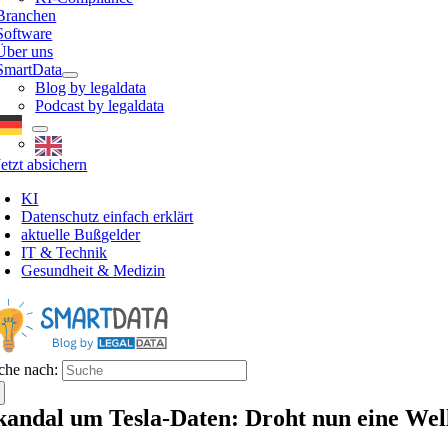
Branchen
Software
Über uns
SmartData
Blog by legaldata
Podcast by legaldata
Jetzt absichern
KI
Datenschutz einfach erklärt
aktuelle Bußgelder
IT & Technik
Gesundheit & Medizin
che nach:
kandal um Tesla-Daten: Droht nun eine Well