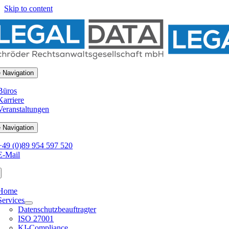
Skip to content
 Navigation
Büros
Karriere
Veranstaltungen
 Navigation
+49 (0)89 954 597 520
E-Mail
Home
Services
Datenschutzbeauftragter
ISO 27001
KI-Compliance