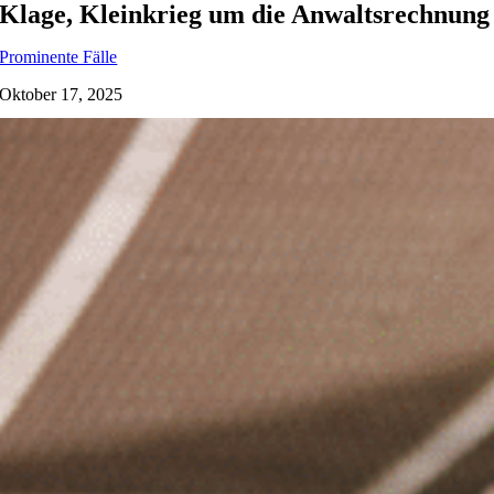
Klage, Kleinkrieg um die Anwaltsrechnung
Prominente Fälle
Oktober 17, 2025