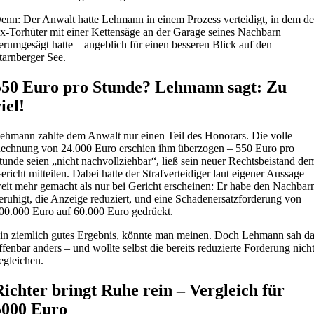
enn: Der Anwalt hatte Lehmann in einem Prozess verteidigt, in dem de
x-Torhüter mit einer Kettensäge an der Garage seines Nachbarn
erumgesägt hatte – angeblich für einen besseren Blick auf den
tarnberger See.
550 Euro pro Stunde? Lehmann sagt: Zu
iel!
ehmann zahlte dem Anwalt nur einen Teil des Honorars. Die volle
echnung von 24.000 Euro erschien ihm überzogen – 550 Euro pro
tunde seien „nicht nachvollziehbar“, ließ sein neuer Rechtsbeistand de
ericht mitteilen. Dabei hatte der Strafverteidiger laut eigener Aussage
eit mehr gemacht als nur bei Gericht erscheinen: Er habe den Nachbar
eruhigt, die Anzeige reduziert, und eine Schadenersatzforderung von
00.000 Euro auf 60.000 Euro gedrückt.
in ziemlich gutes Ergebnis, könnte man meinen. Doch Lehmann sah d
ffenbar anders – und wollte selbst die bereits reduzierte Forderung nich
egleichen.
Richter bringt Ruhe rein – Vergleich für
5000 Euro