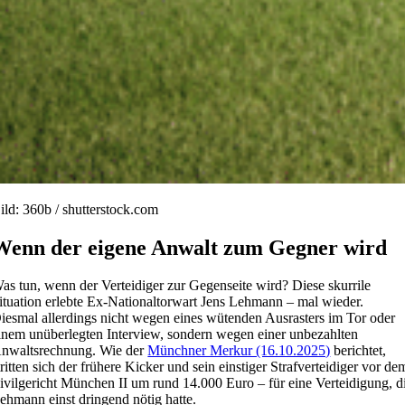
ild: 360b / shutterstock.com
Wenn der eigene Anwalt zum Gegner wird
as tun, wenn der Verteidiger zur Gegenseite wird? Diese skurrile
ituation erlebte Ex-Nationaltorwart Jens Lehmann – mal wieder.
iesmal allerdings nicht wegen eines wütenden Ausrasters im Tor oder
inem unüberlegten Interview, sondern wegen einer unbezahlten
nwaltsrechnung. Wie der
Münchner Merkur (16.10.2025)
berichtet,
tritten sich der frühere Kicker und sein einstiger Strafverteidiger vor de
ivilgericht München II um rund 14.000 Euro – für eine Verteidigung, d
ehmann einst dringend nötig hatte.