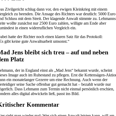
as Zivilgericht schlug dann vor, den ewigen Kleinkrieg mit einem
ergleich zu beenden. Die Ansage des Richters war deutlich: 5000 Euro
nd Schluss mit dem Streit. Der klagende Anwalt stimmte zu. Lehmanns
eite wollte zunächst nur 2500 Euro zahlen, willigte am Ende aber
umindest in einen widerruflichen Vergleich ein.
abei hatte der Richter noch einen klaren Satz für das Protokoll:
Es gibt keine gute Anwaltsarbeit umsonst.“
Mad Jens bleibt sich treu – auf und neben
dem Platz
ehmann, der in England einst als „Mad Jens“ bekannt wurde, scheint
ieses Image auch im Ruhestand zu pflegen. Erst die Kettensägen-Aktio
ann ein monatelanger Gezerre um eine Rechnung. Auch wenn der
erteidiger seine Sache offenbar gut gemacht hat – bezahlt wurde nur
ögerlich. Dass Lehmann zum Termin nicht einmal persönlich erschien,
ondern alles digital abwickeln ließ, passt ins Bild.
Kritischer Kommentar
ier sieht man wieder mal: Wer sich einen Anwalt leisten kann, will am