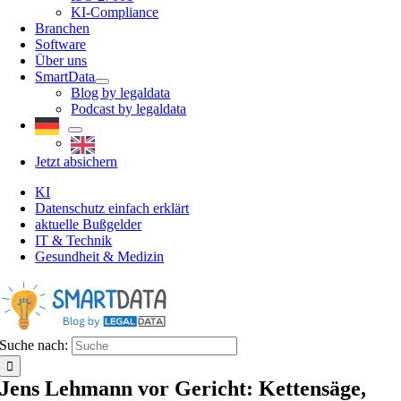
KI-Compliance
Branchen
Software
Über uns
SmartData
Blog by legaldata
Podcast by legaldata
Jetzt absichern
KI
Datenschutz einfach erklärt
aktuelle Bußgelder
IT & Technik
Gesundheit & Medizin
Suche nach:
Jens Lehmann vor Gericht: Kettensäge,