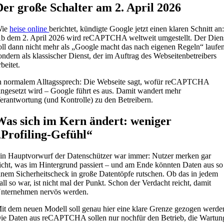
Der große Schalter am 2. April 2026
Wie
heise online
berichtet, kündigte Google jetzt einen klaren Schnitt an
b dem 2. April 2026 wird reCAPTCHA weltweit umgestellt. Der Dien
oll dann nicht mehr als „Google macht das nach eigenen Regeln“ laufen
ondern als klassischer Dienst, der im Auftrag des Webseitenbetreibers
rbeitet.
n normalem Alltagssprech: Die Webseite sagt, wofür reCAPTCHA
ingesetzt wird – Google führt es aus. Damit wandert mehr
erantwortung (und Kontrolle) zu den Betreibern.
Was sich im Kern ändert: weniger
„Profiling-Gefühl“
in Hauptvorwurf der Datenschützer war immer: Nutzer merken gar
icht, was im Hintergrund passiert – und am Ende könnten Daten aus so
inem Sicherheitscheck in große Datentöpfe rutschen. Ob das in jedem
all so war, ist nicht mal der Punkt. Schon der Verdacht reicht, damit
nternehmen nervös werden.
it dem neuen Modell soll genau hier eine klare Grenze gezogen werde
ie Daten aus reCAPTCHA sollen nur nochfür den Betrieb, die Wartun