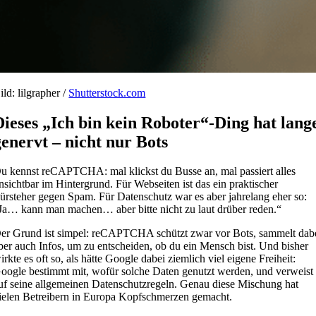
ild: lilgrapher /
Shutterstock.com
Dieses „Ich bin kein Roboter“-Ding hat lang
genervt – nicht nur Bots
u kennst reCAPTCHA: mal klickst du Busse an, mal passiert alles
nsichtbar im Hintergrund. Für Webseiten ist das ein praktischer
ürsteher gegen Spam. Für Datenschutz war es aber jahrelang eher so:
Ja… kann man machen… aber bitte nicht zu laut drüber reden.“
er Grund ist simpel: reCAPTCHA schützt zwar vor Bots, sammelt dab
ber auch Infos, um zu entscheiden, ob du ein Mensch bist. Und bisher
irkte es oft so, als hätte Google dabei ziemlich viel eigene Freiheit:
oogle bestimmt mit, wofür solche Daten genutzt werden, und verweist
uf seine allgemeinen Datenschutzregeln. Genau diese Mischung hat
ielen Betreibern in Europa Kopfschmerzen gemacht.