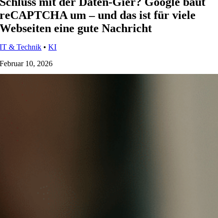
Schluss mit der Daten-Gier? Google baut
reCAPTCHA um – und das ist für viele
Webseiten eine gute Nachricht
IT & Technik
•
KI
Februar 10, 2026