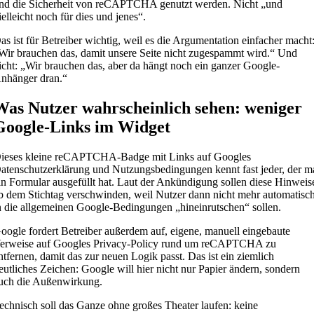
nd die Sicherheit von reCAPTCHA genutzt werden. Nicht „und
ielleicht noch für dies und jenes“.
as ist für Betreiber wichtig, weil es die Argumentation einfacher macht
Wir brauchen das, damit unsere Seite nicht zugespammt wird.“ Und
icht: „Wir brauchen das, aber da hängt noch ein ganzer Google-
nhänger dran.“
Was Nutzer wahrscheinlich sehen: weniger
Google-Links im Widget
ieses kleine reCAPTCHA-Badge mit Links auf Googles
atenschutzerklärung und Nutzungsbedingungen kennt fast jeder, der m
in Formular ausgefüllt hat. Laut der Ankündigung sollen diese Hinweis
b dem Stichtag verschwinden, weil Nutzer dann nicht mehr automatisc
n die allgemeinen Google-Bedingungen „hineinrutschen“ sollen.
oogle fordert Betreiber außerdem auf, eigene, manuell eingebaute
erweise auf Googles Privacy-Policy rund um reCAPTCHA zu
ntfernen, damit das zur neuen Logik passt. Das ist ein ziemlich
eutliches Zeichen: Google will hier nicht nur Papier ändern, sondern
uch die Außenwirkung.
echnisch soll das Ganze ohne großes Theater laufen: keine