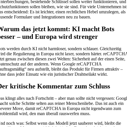
nterbrechungen, bestehende Schlüssel sollen weiter funktionieren, und
chutzfunktionen sollen bleiben, wie sie sind. Für viele Unternehmen ist
as entscheidend: Es ist leichter, einen rechtlichen Hebel umzulegen, als
ausende Formulare und Integrationen neu zu bauen.
Warum das jetzt kommt: KI macht Bots
besser – und Europa wird strenger
ots werden durch KI nicht harmloser, sondern schlauer. Gleichzeitig
ird die Regulierung in Europa nicht laxer, sondern härter. reCAPTCH
itzt genau zwischen diesen zwei Welten: Sicherheit auf der einen Seite,
atenschutz auf der anderen. Wenn Google reCAPTCHA
auftragsmäßig“ neu aufstellt, bleibt das Produkt für Firmen attraktiv –
hne dass jeder Einsatz wie ein juristischer Drahtseilakt wirkt.
Der kritische Kommentar zum Schluss
as klingt alles nach Fortschritt – aber man sollte nicht vergessen: Goog
acht solche Schritte selten aus reiner Menschenliebe. Das ist auch ein
leverer Move, damit reCAPTCHA in Europa nicht irgendwann zum
roblemfall wird, den man überall rauswerfen muss.
nd noch was: Selbst wenn das Modell jetzt sauberer wird, bleibt die