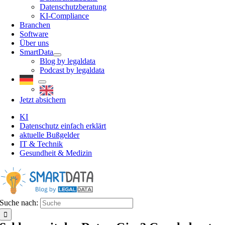
Datenschutzberatung
KI-Compliance
Branchen
Software
Über uns
SmartData
Blog by legaldata
Podcast by legaldata
Jetzt absichern
KI
Datenschutz einfach erklärt
aktuelle Bußgelder
IT & Technik
Gesundheit & Medizin
Suche nach: