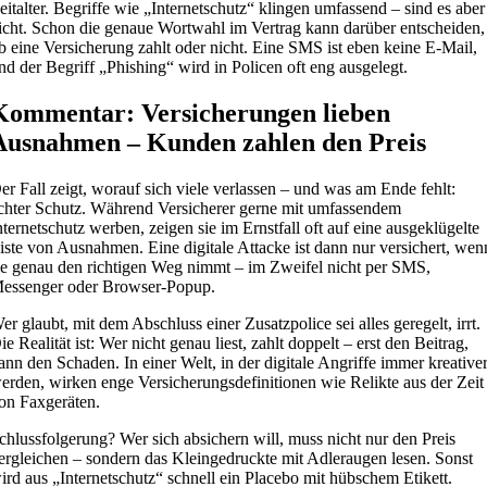
eitalter. Begriffe wie „Internetschutz“ klingen umfassend – sind es aber
icht. Schon die genaue Wortwahl im Vertrag kann darüber entscheiden,
b eine Versicherung zahlt oder nicht. Eine SMS ist eben keine E-Mail,
nd der Begriff „Phishing“ wird in Policen oft eng ausgelegt.
Kommentar: Versicherungen lieben
Ausnahmen – Kunden zahlen den Preis
er Fall zeigt, worauf sich viele verlassen – und was am Ende fehlt:
chter Schutz. Während Versicherer gerne mit umfassendem
nternetschutz werben, zeigen sie im Ernstfall oft auf eine ausgeklügelte
iste von Ausnahmen. Eine digitale Attacke ist dann nur versichert, wen
ie genau den richtigen Weg nimmt – im Zweifel nicht per SMS,
essenger oder Browser-Popup.
er glaubt, mit dem Abschluss einer Zusatzpolice sei alles geregelt, irrt.
ie Realität ist: Wer nicht genau liest, zahlt doppelt – erst den Beitrag,
ann den Schaden. In einer Welt, in der digitale Angriffe immer kreative
erden, wirken enge Versicherungsdefinitionen wie Relikte aus der Zeit
on Faxgeräten.
chlussfolgerung? Wer sich absichern will, muss nicht nur den Preis
ergleichen – sondern das Kleingedruckte mit Adleraugen lesen. Sonst
ird aus „Internetschutz“ schnell ein Placebo mit hübschem Etikett.