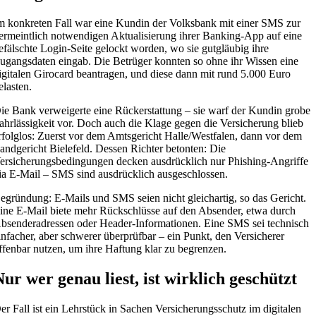
m konkreten Fall war eine Kundin der Volksbank mit einer SMS zur
ermeintlich notwendigen Aktualisierung ihrer Banking-App auf eine
efälschte Login-Seite gelockt worden, wo sie gutgläubig ihre
ugangsdaten eingab. Die Betrüger konnten so ohne ihr Wissen eine
igitalen Girocard beantragen, und diese dann mit rund 5.000 Euro
elasten.
ie Bank verweigerte eine Rückerstattung – sie warf der Kundin grobe
ahrlässigkeit vor. Doch auch die Klage gegen die Versicherung blieb
rfolglos: Zuerst vor dem Amtsgericht Halle/Westfalen, dann vor dem
andgericht Bielefeld. Dessen Richter betonten: Die
ersicherungsbedingungen decken ausdrücklich nur Phishing-Angriffe
ia E-Mail – SMS sind ausdrücklich ausgeschlossen.
egründung: E-Mails und SMS seien nicht gleichartig, so das Gericht.
ine E-Mail biete mehr Rückschlüsse auf den Absender, etwa durch
bsenderadressen oder Header-Informationen. Eine SMS sei technisch
infacher, aber schwerer überprüfbar – ein Punkt, den Versicherer
ffenbar nutzen, um ihre Haftung klar zu begrenzen.
Nur wer genau liest, ist wirklich geschützt
er Fall ist ein Lehrstück in Sachen Versicherungsschutz im digitalen