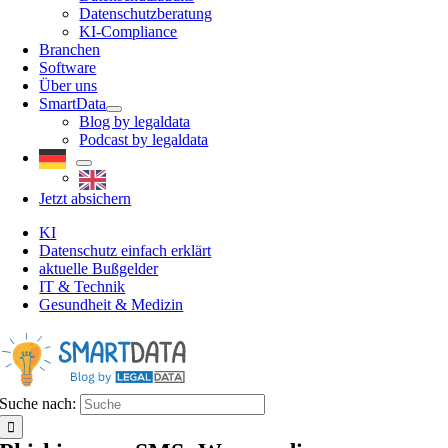
Datenschutzberatung
KI-Compliance
Branchen
Software
Über uns
SmartData
Blog by legaldata
Podcast by legaldata
Jetzt absichern
KI
Datenschutz einfach erklärt
aktuelle Bußgelder
IT & Technik
Gesundheit & Medizin
Suche nach: