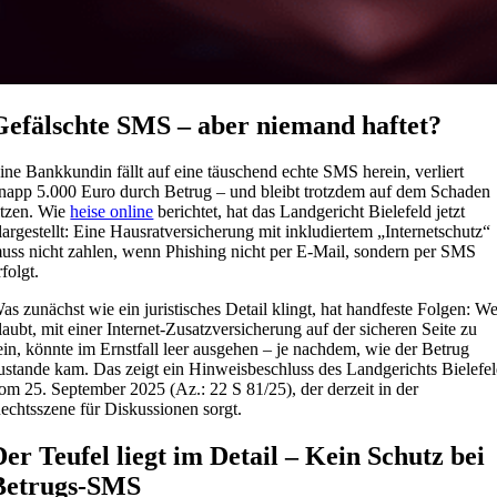
Gefälschte SMS – aber niemand haftet?
ine Bankkundin fällt auf eine täuschend echte SMS herein, verliert
napp 5.000 Euro durch Betrug – und bleibt trotzdem auf dem Schaden
itzen. Wie
heise online
berichtet, hat das Landgericht Bielefeld jetzt
largestellt: Eine Hausratversicherung mit inkludiertem „Internetschutz“
uss nicht zahlen, wenn Phishing nicht per E-Mail, sondern per SMS
rfolgt.
as zunächst wie ein juristisches Detail klingt, hat handfeste Folgen: W
laubt, mit einer Internet-Zusatzversicherung auf der sicheren Seite zu
ein, könnte im Ernstfall leer ausgehen – je nachdem, wie der Betrug
ustande kam. Das zeigt ein Hinweisbeschluss des Landgerichts Bielefe
om 25. September 2025 (Az.: 22 S 81/25), der derzeit in der
echtsszene für Diskussionen sorgt.
Der Teufel liegt im Detail – Kein Schutz bei
Betrugs-SMS