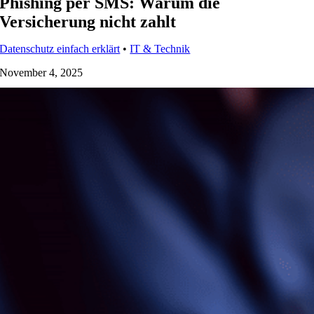
Phishing per SMS: Warum die
Versicherung nicht zahlt
Datenschutz einfach erklärt
•
IT & Technik
November 4, 2025