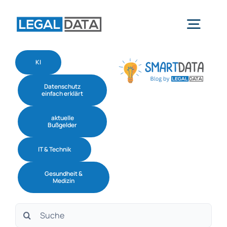
Skip
to
Togg
content
Navig
KI
Home
Datenschutz
einfach erklärt
Services
aktuelle
Bußgelder
Branchen
IT & Technik
Gesundheit &
Software
Medizin
Suche
Über uns