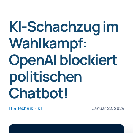
nach:
SmartData
KI-Schachzug im
Wahlkampf:
OpenAI blockiert
Jetzt absichern
politischen
Chatbot!
IT & Technik
•
KI
Januar 22, 2024