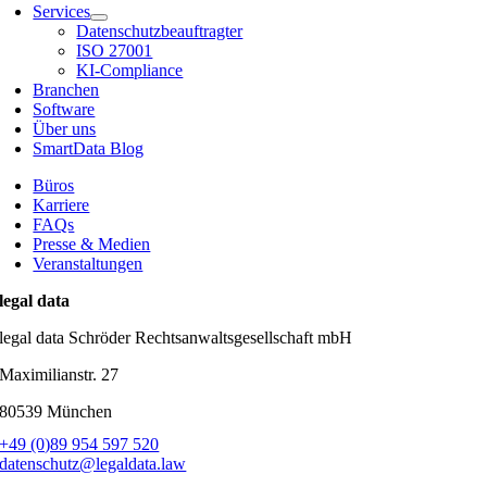
Services
Datenschutzbeauftragter
ISO 27001
KI-Compliance
Branchen
Software
Über uns
SmartData Blog
Büros
Karriere
FAQs
Presse & Medien
Veranstaltungen
legal data
legal data Schröder Rechtsanwaltsgesellschaft mbH
Maximilianstr. 27
80539 München
+49 (0)89 954 597 520
datenschutz@legaldata.law