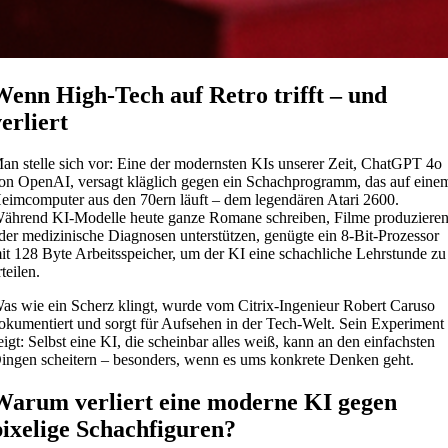
Wenn High-Tech auf Retro trifft – und
verliert
an stelle sich vor: Eine der modernsten KIs unserer Zeit, ChatGPT 4o
on OpenAI, versagt kläglich gegen ein Schachprogramm, das auf eine
eimcomputer aus den 70ern läuft – dem legendären Atari 2600.
ährend KI-Modelle heute ganze Romane schreiben, Filme produziere
der medizinische Diagnosen unterstützen, genügte ein 8-Bit-Prozessor
it 128 Byte Arbeitsspeicher, um der KI eine schachliche Lehrstunde zu
rteilen.
as wie ein Scherz klingt, wurde vom Citrix-Ingenieur Robert Caruso
okumentiert und sorgt für Aufsehen in der Tech-Welt. Sein Experiment
eigt: Selbst eine KI, die scheinbar alles weiß, kann an den einfachsten
ingen scheitern – besonders, wenn es ums konkrete Denken geht.
Warum verliert eine moderne KI gegen
pixelige Schachfiguren?