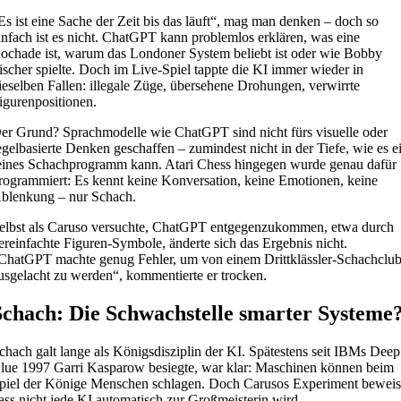
Es ist eine Sache der Zeit bis das läuft“, mag man denken – doch so
infach ist es nicht. ChatGPT kann problemlos erklären, was eine
ochade ist, warum das Londoner System beliebt ist oder wie Bobby
ischer spielte. Doch im Live-Spiel tappte die KI immer wieder in
ieselben Fallen: illegale Züge, übersehene Drohungen, verwirrte
igurenpositionen.
er Grund? Sprachmodelle wie ChatGPT sind nicht fürs visuelle oder
egelbasierte Denken geschaffen – zumindest nicht in der Tiefe, wie es e
eines Schachprogramm kann. Atari Chess hingegen wurde genau dafür
rogrammiert: Es kennt keine Konversation, keine Emotionen, keine
blenkung – nur Schach.
elbst als Caruso versuchte, ChatGPT entgegenzukommen, etwa durch
ereinfachte Figuren-Symbole, änderte sich das Ergebnis nicht.
ChatGPT machte genug Fehler, um von einem Drittklässler-Schachclu
usgelacht zu werden“, kommentierte er trocken.
Schach: Die Schwachstelle smarter Systeme
chach galt lange als Königsdisziplin der KI. Spätestens seit IBMs Deep
lue 1997 Garri Kasparow besiegte, war klar: Maschinen können beim
piel der Könige Menschen schlagen. Doch Carusos Experiment beweis
ass nicht jede KI automatisch zur Großmeisterin wird.