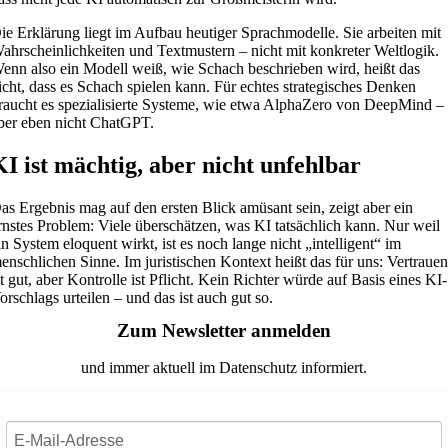
ie Erklärung liegt im Aufbau heutiger Sprachmodelle. Sie arbeiten mit
ahrscheinlichkeiten und Textmustern – nicht mit konkreter Weltlogik.
enn also ein Modell weiß, wie Schach beschrieben wird, heißt das
icht, dass es Schach spielen kann. Für echtes strategisches Denken
raucht es spezialisierte Systeme, wie etwa AlphaZero von DeepMind –
ber eben nicht ChatGPT.
KI ist mächtig, aber nicht unfehlbar
as Ergebnis mag auf den ersten Blick amüsant sein, zeigt aber ein
rnstes Problem: Viele überschätzen, was KI tatsächlich kann. Nur weil
in System eloquent wirkt, ist es noch lange nicht „intelligent“ im
enschlichen Sinne. Im juristischen Kontext heißt das für uns: Vertraue
st gut, aber Kontrolle ist Pflicht. Kein Richter würde auf Basis eines KI-
orschlags urteilen – und das ist auch gut so.
Zum Newsletter anmelden
und immer aktuell im Datenschutz informiert.