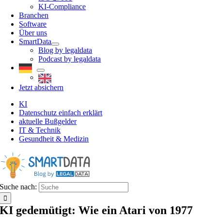
KI-Compliance
Branchen
Software
Über uns
SmartData
Blog by legaldata
Podcast by legaldata
Jetzt absichern
KI
Datenschutz einfach erklärt
aktuelle Bußgelder
IT & Technik
Gesundheit & Medizin
Suche nach:
KI gedemütigt: Wie ein Atari von 1977