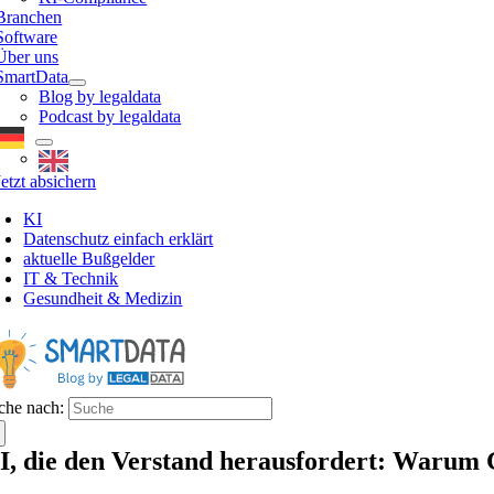
Branchen
Software
Über uns
SmartData
Blog by legaldata
Podcast by legaldata
Jetzt absichern
KI
Datenschutz einfach erklärt
aktuelle Bußgelder
IT & Technik
Gesundheit & Medizin
che nach:
I, die den Verstand herausfordert: Warum 