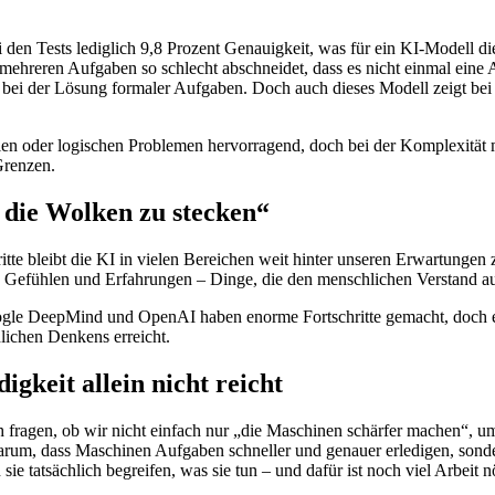
den Tests lediglich 9,8 Prozent Genauigkeit, was für ein KI-Modell di
mehreren Aufgaben so schlecht abschneidet, dass es nicht einmal eine 
ers bei der Lösung formaler Aufgaben. Doch auch dieses Modell zeigt 
Zählen oder logischen Problemen hervorragend, doch bei der Komplexitä
Grenzen.
 die Wolken zu stecken“
itte bleibt die KI in vielen Bereichen weit hinter unseren Erwartungen 
von Gefühlen und Erfahrungen – Dinge, die den menschlichen Verstand 
oogle DeepMind und OpenAI haben enorme Fortschritte gemacht, doch es 
lichen Denkens erreicht.
keit allein nicht reicht
h fragen, ob wir nicht einfach nur „die Maschinen schärfer machen“, u
 darum, dass Maschinen Aufgaben schneller und genauer erledigen, sonde
tatsächlich begreifen, was sie tun – und dafür ist noch viel Arbeit nö