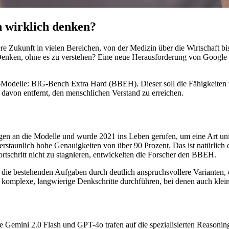
 wirklich denken?
ere Zukunft in vielen Bereichen, von der Medizin über die Wirtschaft bi
 Denken, ohne es zu verstehen? Eine neue Herausforderung von Google
delle: BIG-Bench Extra Hard (BBEH). Dieser soll die Fähigkeiten von
it davon entfernt, den menschlichen Verstand zu erreichen.
en an die Modelle und wurde 2021 ins Leben gerufen, um eine Art univ
erstaunlich hohe Genauigkeiten von über 90 Prozent. Das ist natürlich
rtschritt nicht zu stagnieren, entwickelten die Forscher den BBEH.
 die bestehenden Aufgaben durch deutlich anspruchsvollere Varianten, 
 komplexe, langwierige Denkschritte durchführen, bei denen auch kle
Gemini 2.0 Flash und GPT-4o trafen auf die spezialisierten Reasoni