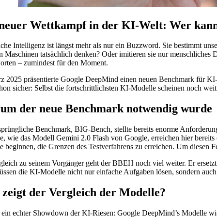
neuer Wettkampf in der KI-Welt: Wer kann
che Intelligenz ist längst mehr als nur ein Buzzword. Sie bestimmt uns
 Maschinen tatsächlich denken? Oder imitieren sie nur menschliches
orten – zumindest für den Moment.
z 2025 präsentierte Google DeepMind einen neuen Benchmark für KI-Mo
chon sicher: Selbst die fortschrittlichsten KI-Modelle scheinen noch we
um der neue Benchmark notwendig wurde
sprüngliche Benchmark, BIG-Bench, stellte bereits enorme Anforderung
e, wie das Modell Gemini 2.0 Flash von Google, erreichen hier bereits 
e beginnen, die Grenzen des Testverfahrens zu erreichen. Um diesen Fo
gleich zu seinem Vorgänger geht der BBEH noch viel weiter. Er ersetzt
ssen die KI-Modelle nicht nur einfache Aufgaben lösen, sondern auch
zeigt der Vergleich der Modelle?
 ein echter Showdown der KI-Riesen: Google DeepMind’s Modelle wie 