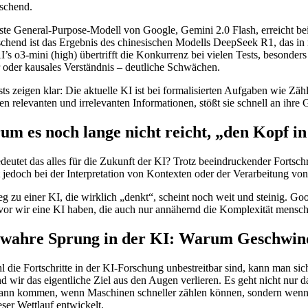
schend.
ste General-Purpose-Modell von Google, Gemini 2.0 Flash, erreicht bei 
schend ist das Ergebnis des chinesischen Modells DeepSeek R1, das in 
’s o3-mini (high) übertrifft die Konkurrenz bei vielen Tests, besond
oder kausales Verständnis – deutliche Schwächen.
sts zeigen klar: Die aktuelle KI ist bei formalisierten Aufgaben wie 
n relevanten und irrelevanten Informationen, stößt sie schnell an ihre 
m es noch lange nicht reicht, „den Kopf in
eutet das alles für die Zukunft der KI? Trotz beeindruckender Fortschr
t jedoch bei der Interpretation von Kontexten oder der Verarbeitung 
g zu einer KI, die wirklich „denkt“, scheint noch weit und steinig. G
evor wir eine KI haben, die auch nur annähernd die Komplexität mensch
wahre Sprung in der KI: Warum Geschwindig
 die Fortschritte in der KI-Forschung unbestreitbar sind, kann man sic
d wir das eigentliche Ziel aus den Augen verlieren. Es geht nicht nur
dann kommen, wenn Maschinen schneller zählen können, sondern wenn sie 
eser Wettlauf entwickelt.