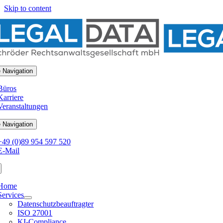
Skip to content
 Navigation
Büros
Karriere
Veranstaltungen
 Navigation
+49 (0)89 954 597 520
E-Mail
Home
Services
Datenschutzbeauftragter
ISO 27001
KI-Compliance