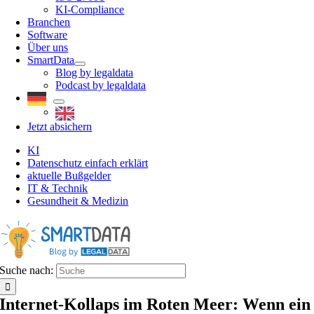
KI-Compliance
Branchen
Software
Über uns
SmartData
Blog by legaldata
Podcast by legaldata
Jetzt absichern
KI
Datenschutz einfach erklärt
aktuelle Bußgelder
IT & Technik
Gesundheit & Medizin
Suche nach:
Internet-Kollaps im Roten Meer: Wenn ein