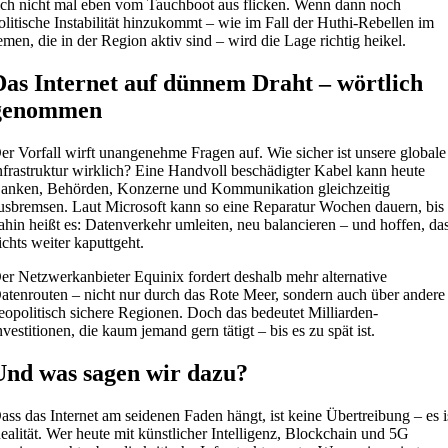
ich nicht mal eben vom Tauchboot aus flicken. Wenn dann noch
olitische Instabilität hinzukommt – wie im Fall der Huthi-Rebellen im
emen, die in der Region aktiv sind – wird die Lage richtig heikel.
Das Internet auf dünnem Draht – wörtlich
genommen
er Vorfall wirft unangenehme Fragen auf. Wie sicher ist unsere globale
nfrastruktur wirklich? Eine Handvoll beschädigter Kabel kann heute
anken, Behörden, Konzerne und Kommunikation gleichzeitig
usbremsen. Laut Microsoft kann so eine Reparatur Wochen dauern, bis
ahin heißt es: Datenverkehr umleiten, neu balancieren – und hoffen, da
ichts weiter kaputtgeht.
er Netzwerkanbieter Equinix fordert deshalb mehr alternative
atenrouten – nicht nur durch das Rote Meer, sondern auch über andere
eopolitisch sichere Regionen. Doch das bedeutet Milliarden-
nvestitionen, die kaum jemand gern tätigt – bis es zu spät ist.
Und was sagen wir dazu?
ass das Internet am seidenen Faden hängt, ist keine Übertreibung – es i
ealität. Wer heute mit künstlicher Intelligenz, Blockchain und 5G