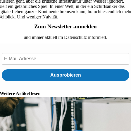
ausieren geht, aber die kritische Infrastruktur unter Wasser ignoriert,
pielt ein gefährliches Spiel. In einer Welt, in der ein Schiffsanker das
igitale Leben ganzer Kontinente bremsen kann, braucht es endlich meh
eitblick. Und weniger Naivität.
Zum Newsletter anmelden
und immer aktuell im Datenschutz informiert.
Ausprobieren
Weitere Artikel lesen