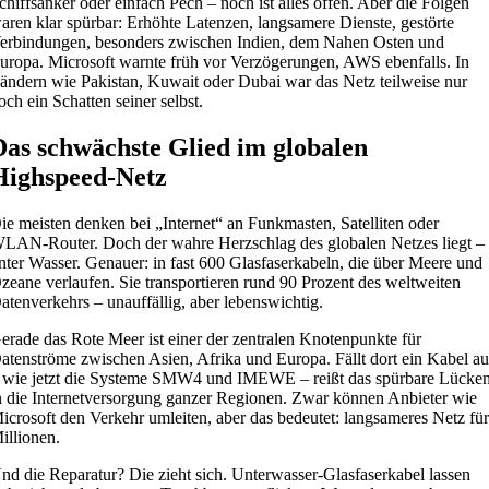
chiffsanker oder einfach Pech – noch ist alles offen. Aber die Folgen
aren klar spürbar: Erhöhte Latenzen, langsamere Dienste, gestörte
erbindungen, besonders zwischen Indien, dem Nahen Osten und
uropa. Microsoft warnte früh vor Verzögerungen, AWS ebenfalls. In
ändern wie Pakistan, Kuwait oder Dubai war das Netz teilweise nur
och ein Schatten seiner selbst.
Das schwächste Glied im globalen
Highspeed-Netz
ie meisten denken bei „Internet“ an Funkmasten, Satelliten oder
LAN-Router. Doch der wahre Herzschlag des globalen Netzes liegt –
nter Wasser. Genauer: in fast 600 Glasfaserkabeln, die über Meere und
zeane verlaufen. Sie transportieren rund 90 Prozent des weltweiten
atenverkehrs – unauffällig, aber lebenswichtig.
erade das Rote Meer ist einer der zentralen Knotenpunkte für
atenströme zwischen Asien, Afrika und Europa. Fällt dort ein Kabel au
 wie jetzt die Systeme SMW4 und IMEWE – reißt das spürbare Lücke
n die Internetversorgung ganzer Regionen. Zwar können Anbieter wie
icrosoft den Verkehr umleiten, aber das bedeutet: langsameres Netz fü
illionen.
nd die Reparatur? Die zieht sich. Unterwasser-Glasfaserkabel lassen