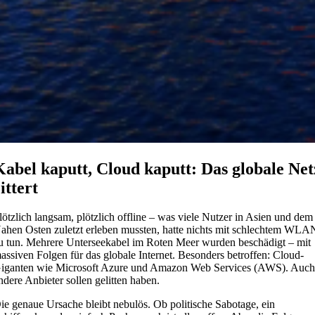
Kabel kaputt, Cloud kaputt: Das globale Net
ittert
lötzlich langsam, plötzlich offline – was viele Nutzer in Asien und dem
ahen Osten zuletzt erleben mussten, hatte nichts mit schlechtem WLA
u tun. Mehrere Unterseekabel im Roten Meer wurden beschädigt – mit
assiven Folgen für das globale Internet. Besonders betroffen: Cloud-
iganten wie Microsoft Azure und Amazon Web Services (AWS). Auc
ndere Anbieter sollen gelitten haben.
ie genaue Ursache bleibt nebulös. Ob politische Sabotage, ein