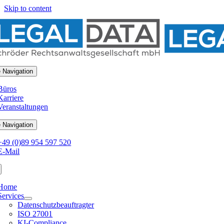
Skip to content
 Navigation
Büros
Karriere
Veranstaltungen
 Navigation
+49 (0)89 954 597 520
E-Mail
Home
Services
Datenschutzbeauftragter
ISO 27001
KI-Compliance