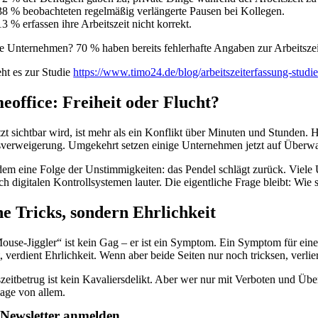
38 % beobachteten regelmäßig verlängerte Pausen bei Kollegen.
13 % erfassen ihre Arbeitszeit nicht korrekt.
 Unternehmen? 70 % haben bereits fehlerhafte Angaben zur Arbeitszeit f
eht es zur Studie
https://www.timo24.de/blog/arbeitszeiterfassung-studie
office: Freiheit oder Flucht?
zt sichtbar wird, ist mehr als ein Konflikt über Minuten und Stunden. Ho
sverweigerung. Umgekehrt setzen einige Unternehmen jetzt auf Überwac
em eine Folge der Unstimmigkeiten: das Pendel schlägt zurück. Viele U
h digitalen Kontrollsystemen lauter. Die eigentliche Frage bleibt: Wie
e Tricks, sondern Ehrlichkeit
ouse-Jiggler“ ist kein Gag – er ist ein Symptom. Ein Symptom für eine 
t, verdient Ehrlichkeit. Wenn aber beide Seiten nur noch tricksen, ver
szeitbetrug ist kein Kavaliersdelikt. Aber wer nur mit Verboten und Übe
age von allem.
Newsletter anmelden