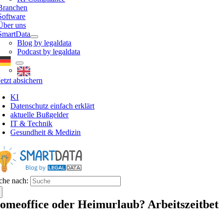
Branchen
Software
Über uns
SmartData
Blog by legaldata
Podcast by legaldata
Jetzt absichern
KI
Datenschutz einfach erklärt
aktuelle Bußgelder
IT & Technik
Gesundheit & Medizin
che nach:
omeoffice oder Heimurlaub? Arbeitszeitbetr