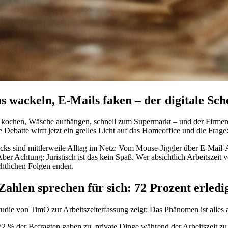
 wackeln, E-Mails faken – der digitale Sch
 kochen, Wäsche aufhängen, schnell zum Supermarkt – und der Firmencha
e Debatte wirft jetzt ein grelles Licht auf das Homeoffice und die Frage
icks sind mittlerweile Alltag im Netz: Vom Mouse-Jiggler über E-Mail-
Aber Achtung: Juristisch ist das kein Spaß. Wer absichtlich Arbeitszei
chtlichen Folgen enden.
Zahlen sprechen für sich: 72 Prozent erledi
udie von TimO zur Arbeitszeiterfassung zeigt: Das Phänomen ist alles a
72 % der Befragten gaben zu, private Dinge während der Arbeitszeit zu 