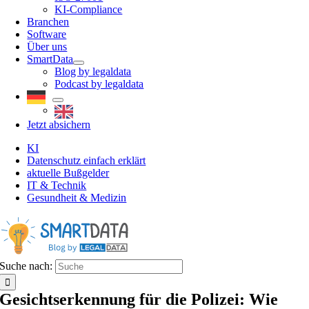
KI-Compliance
Branchen
Software
Über uns
SmartData
Blog by legaldata
Podcast by legaldata
Jetzt absichern
KI
Datenschutz einfach erklärt
aktuelle Bußgelder
IT & Technik
Gesundheit & Medizin
Suche nach:
Gesichtserkennung für die Polizei: Wie