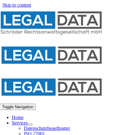
Skip to content
Toggle Navigation
Home
Services
Datenschutzbeauftragter
ISO 27001