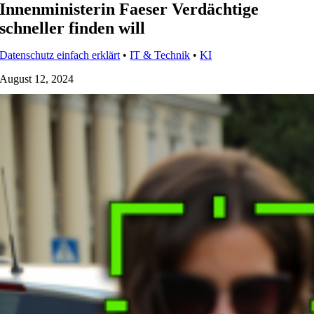
Innenministerin Faeser Verdächtige
schneller finden will
Datenschutz einfach erklärt
•
IT & Technik
•
KI
August 12, 2024