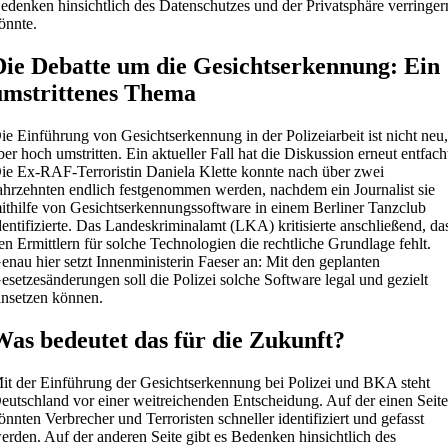
edenken hinsichtlich des Datenschutzes und der Privatsphäre verringer
önnte.
Die Debatte um die Gesichtserkennung: Ein
umstrittenes Thema
ie Einführung von Gesichtserkennung in der Polizeiarbeit ist nicht neu
ber hoch umstritten. Ein aktueller Fall hat die Diskussion erneut entfach
ie Ex-RAF-Terroristin Daniela Klette konnte nach über zwei
ahrzehnten endlich festgenommen werden, nachdem ein Journalist sie
ithilfe von Gesichtserkennungssoftware in einem Berliner Tanzclub
dentifizierte. Das Landeskriminalamt (LKA) kritisierte anschließend, da
en Ermittlern für solche Technologien die rechtliche Grundlage fehlt.
enau hier setzt Innenministerin Faeser an: Mit den geplanten
esetzesänderungen soll die Polizei solche Software legal und gezielt
insetzen können.
Was bedeutet das für die Zukunft?
it der Einführung der Gesichtserkennung bei Polizei und BKA steht
eutschland vor einer weitreichenden Entscheidung. Auf der einen Seit
önnten Verbrecher und Terroristen schneller identifiziert und gefasst
erden. Auf der anderen Seite gibt es Bedenken hinsichtlich des