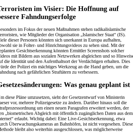
Terroristen im Visier: Die Hoffnung auf
bessere Fahndungserfolge
esonders im Fokus der neuen Maßnahmen stehen radikalislamische
erroristen, wie Mitglieder der Organisation „Islamischer Staat“ (IS).
iele dieser Personen könnten sich unerkannt in Europa aufhalten,
bwohl sie in Folter- und Hinrichtungsvideos zu sehen sind. Mit der
eplanten Gesichtserkennung könnten Ermittler Screenshots solcher
ideos mit Bildern aus sozialen Netzwerken abgleichen und so Hinweis
uf die Identität und den Aufenthaltsort der Verdächtigen erhalten. Dies
ürde der Polizei ein mächtiges Werkzeug an die Hand geben, um die
ahndung nach gefährlichen Straftätern zu verbessern.
Gesetzesänderungen: Was genau geplant ist
m diese Pläne umzusetzen, sieht der Gesetzentwurf von Ministerin
aeser vor, mehrere Polizeigesetze zu ändern. Darüber hinaus soll die
trafprozessordnung um einen neuen Paragrafen erweitert werden, der
en „biometrischen Abgleich mit öffentlich zugänglichen Daten aus dem
nternet“ erlaubt. Wichtig dabei: Eine Live-Gesichtserkennung, etwa
urch Überwachungskameras an Bahnhöfen, ist nicht vorgesehen. Dies
ethode bleibt also weiterhin ausgeschlossen, was möglicherweise