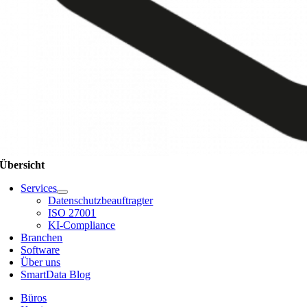
Übersicht
Services
Datenschutzbeauftragter
ISO 27001
KI-Compliance
Branchen
Software
Über uns
SmartData Blog
Büros