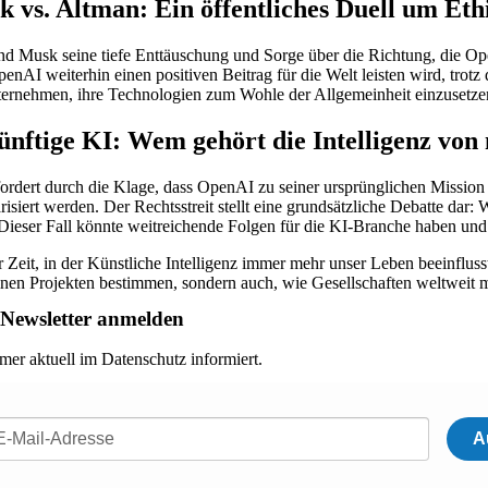
 vs. Altman: Ein öffentliches Duell um Eth
d Musk seine tiefe Enttäuschung und Sorge über die Richtung, die Ope
penAI weiterhin einen positiven Beitrag für die Welt leisten wird, tr
ernehmen, ihre Technologien zum Wohle der Allgemeinheit einzusetzen, 
nftige KI: Wem gehört die Intelligenz vo
ordert durch die Klage, dass OpenAI zu seiner ursprünglichen Mission
risiert werden. Der Rechtsstreit stellt eine grundsätzliche Debatte da
 Dieser Fall könnte weitreichende Folgen für die KI-Branche haben und 
er Zeit, in der Künstliche Intelligenz immer mehr unser Leben beeinflu
inen Projekten bestimmen, sondern auch, wie Gesellschaften weltwei
Newsletter anmelden
mer aktuell im Datenschutz informiert.
A