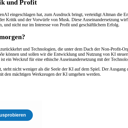
ik und Profit
nAI eingeschlagen hat, zum Ausdruck bringt, verteidigt Altman die E
otz der Kritik und der Vorwürfe von Musk. Diese Auseinandersetzung wi
und nicht nur im Interesse von Profit und geschäftlichem Erfolg.
n morgen?
 zurückkehrt und Technologien, die unter dem Dach der Non-Profit-Org
r: Wie können und sollen wir die Entwicklung und Nutzung von KI steuer
ist ein Weckruf für eine ethische Auseinandersetzung mit der Technolog
sst, steht nicht weniger als die Seele der KI auf dem Spiel. Der Ausga
t mit den mächtigen Werkzeugen der KI umgehen werden.
usprobieren