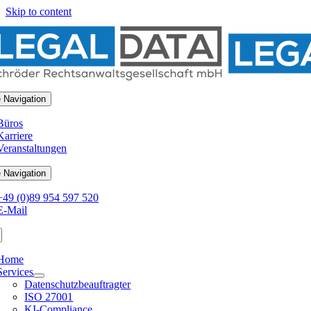
Skip to content
 Navigation
Büros
Karriere
Veranstaltungen
 Navigation
+49 (0)89 954 597 520
E-Mail
Home
Services
Datenschutzbeauftragter
ISO 27001
KI-Compliance