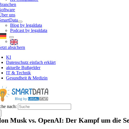
Branchen
Software
Über uns
SmartData
Blog by legaldata
Podcast by legaldata
Jetzt absichern
KI
Datenschutz einfach erklärt
aktuelle Bußgelder
IT & Technik
Gesundheit & Medizin
che nach:
lon Musk vs. OpenAI: Der Kampf um die See