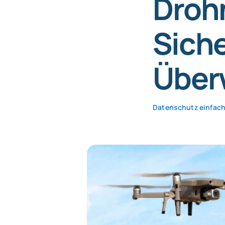
Droh
Siche
Über
Datenschutz einfach 