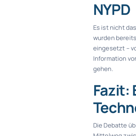
NYPD
Es ist nicht da
wurden bereits
eingesetzt – v
Information vo
gehen.
Fazit:
Techn
Die Debatte üb
Mittelweg zwis