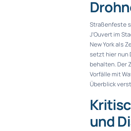
Drohn
Straßenfeste s
J’Ouvert im Sta
New York als Z
setzt hier nu
behalten. Der 
Vorfälle mit W
Überblick vers
Kriti
und Di