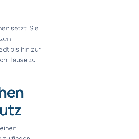
nen setzt. Sie
tzen
dt bis hin zur
ach Hause zu
chen
utz
 einen
 zu finden.