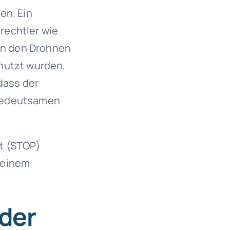
en. Ein
rrechtler wie
 in den Drohnen
nutzt wurden,
dass der
 bedeutsamen
ct (STOP)
 einem
der