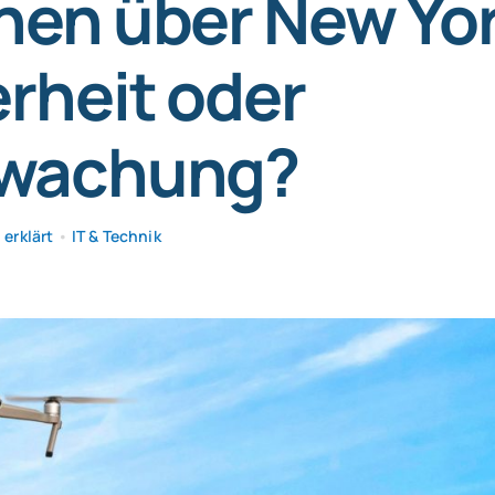
nen über New Yor
rheit oder
wachung?
erklärt
•
IT & Technik