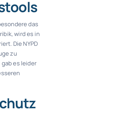
stools
sbesondere das
ibik, wird es in
iert. Die NYPD
uge zu
 gab es leider
besseren
schutz