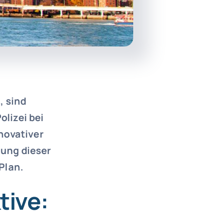
, sind
lizei bei
novativer
zung dieser
Plan.
tive: