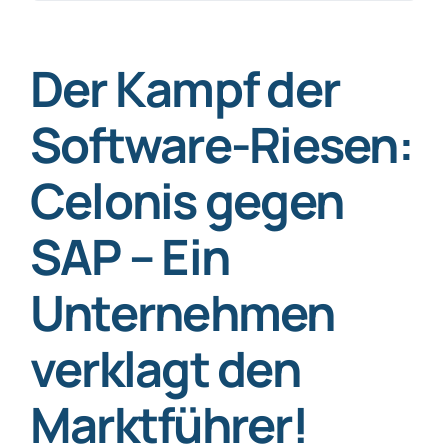
nach:
SmartData
Der Kampf der
Software-Riesen:
Celonis gegen
Jetzt absichern
SAP – Ein
Unternehmen
verklagt den
Marktführer!