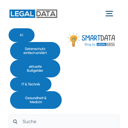
Skip
to
Togg
content
Navig
KI
Home
Datenschutz
einfach erklärt
Services
aktuelle
Bußgelder
Branchen
IT & Technik
Gesundheit &
Software
Medizin
Suche
Über uns