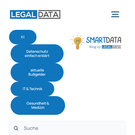
Skip
to
Togg
content
Navig
KI
Home
Datenschutz
einfach erklärt
Services
aktuelle
Bußgelder
Branchen
IT & Technik
Gesundheit &
Software
Medizin
Suche
Über uns