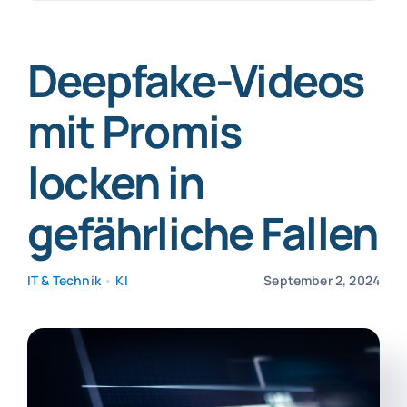
nach:
SmartData
Deepfake-Videos
mit Promis
locken in
Jetzt absichern
gefährliche Fallen
IT & Technik
•
KI
September 2, 2024