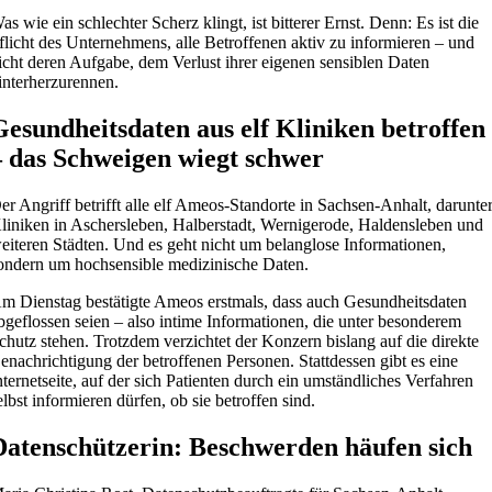
as wie ein schlechter Scherz klingt, ist bitterer Ernst. Denn: Es ist die
flicht des Unternehmens, alle Betroffenen aktiv zu informieren – und
icht deren Aufgabe, dem Verlust ihrer eigenen sensiblen Daten
interherzurennen.
Gesundheitsdaten aus elf Kliniken betroffen
– das Schweigen wiegt schwer
er Angriff betrifft alle elf Ameos-Standorte in Sachsen-Anhalt, darunte
liniken in Aschersleben, Halberstadt, Wernigerode, Haldensleben und
eiteren Städten. Und es geht nicht um belanglose Informationen,
ondern um hochsensible medizinische Daten.
m Dienstag bestätigte Ameos erstmals, dass auch Gesundheitsdaten
bgeflossen seien – also intime Informationen, die unter besonderem
chutz stehen. Trotzdem verzichtet der Konzern bislang auf die direkte
enachrichtigung der betroffenen Personen. Stattdessen gibt es eine
nternetseite, auf der sich Patienten durch ein umständliches Verfahren
elbst informieren dürfen, ob sie betroffen sind.
Datenschützerin: Beschwerden häufen sich