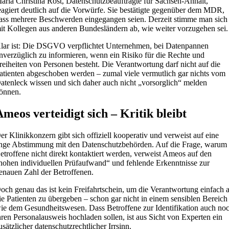
aria Christina Rost, Datenschutzbeauftragte für Sachsen-Anhalt,
eagiert deutlich auf die Vorwürfe. Sie bestätigte gegenüber dem MDR,
ass mehrere Beschwerden eingegangen seien. Derzeit stimme man sich
it Kollegen aus anderen Bundesländern ab, wie weiter vorzugehen sei.
lar ist: Die DSGVO verpflichtet Unternehmen, bei Datenpannen
nverzüglich zu informieren, wenn ein Risiko für die Rechte und
reiheiten von Personen besteht. Die Verantwortung darf nicht auf die
atienten abgeschoben werden – zumal viele vermutlich gar nichts vom
atenleck wissen und sich daher auch nicht „vorsorglich“ melden
önnen.
Ameos verteidigt sich – Kritik bleibt
er Klinikkonzern gibt sich offiziell kooperativ und verweist auf eine
nge Abstimmung mit den Datenschutzbehörden. Auf die Frage, warum
etroffene nicht direkt kontaktiert werden, verweist Ameos auf den
hohen individuellen Prüfaufwand“ und fehlende Erkenntnisse zur
enauen Zahl der Betroffenen.
och genau das ist kein Freifahrtschein, um die Verantwortung einfach 
ie Patienten zu übergeben – schon gar nicht in einem sensiblen Bereich
ie dem Gesundheitswesen. Dass Betroffene zur Identifikation auch no
hren Personalausweis hochladen sollen, ist aus Sicht von Experten ein
usätzlicher datenschutzrechtlicher Irrsinn.