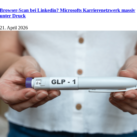
Browser-Scan bei Linkedin? Microsofts Karrierenetzwerk massiv
unter Druck
21. April 2026