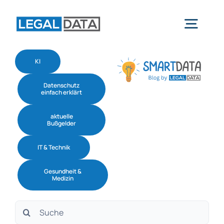
Skip
to
Togg
content
Navig
KI
Home
Datenschutz
einfach erklärt
Services
aktuelle
Bußgelder
Branchen
IT & Technik
Gesundheit &
Software
Medizin
Suche
Über uns