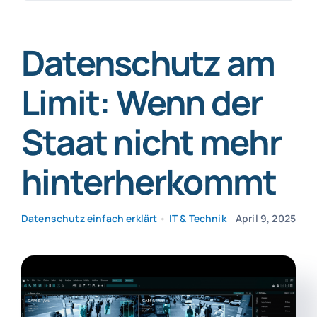
nach:
SmartData
Datenschutz am
Limit: Wenn der
Staat nicht mehr
Jetzt absichern
hinterherkommt
Datenschutz einfach erklärt
•
IT & Technik
April 9, 2025