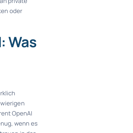
an private
cken oder
I: Was
rklich
hwierigen
arent OpenAI
genug, wenn es