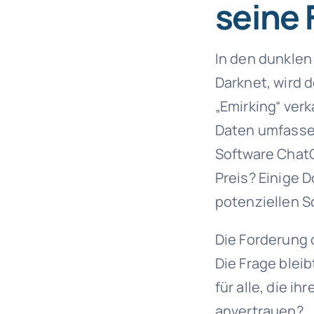
seine
In den dunklen
Darknet, wird 
„Emirking“ ver
Daten umfassen
Software ChatG
Preis? Einige 
potenziellen S
Die Forderung 
Die Frage blei
für alle, die 
anvertrauen?