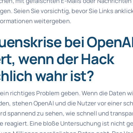
hen, mit gefälschten E-Mails oder Nachrichten 
en. Seien Sie vorsichtig, bevor Sie Links ankli
formationen weitergeben.
uenskrise bei OpenA
rt, wenn der Hack
hlich wahr ist?
 ein richtiges Problem geben. Wenn die Daten wi
en, stehen OpenAI und die Nutzer vor einer sc
wird spannend zu sehen, wie schnell und transp
fe reagiert. Eine bloße Untersuchung ist nicht 