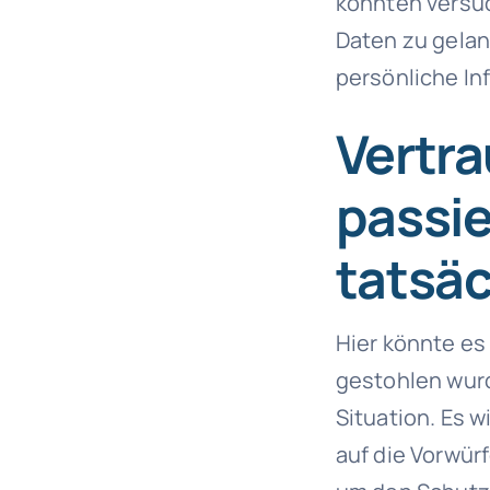
könnten versuc
Daten zu gelang
persönliche In
Vertra
passie
tatsäc
Hier könnte es
gestohlen wurd
Situation. Es 
auf die Vorwür