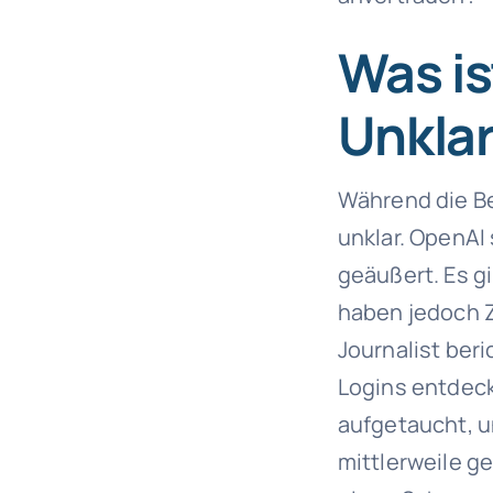
Was is
Unklar
Während die Be
unklar. OpenAI
geäußert. Es gi
haben jedoch Z
Journalist ber
Logins entdeck
aufgetaucht, u
mittlerweile g