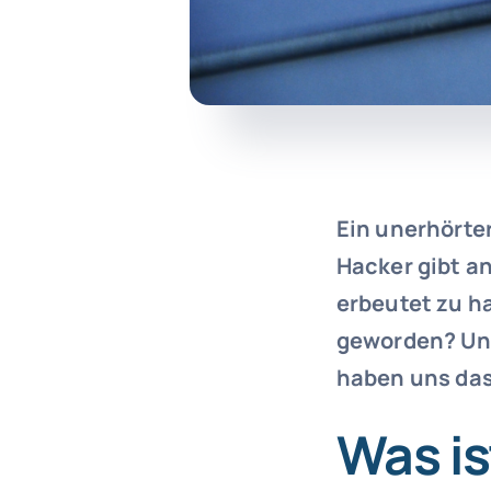
Ein unerhörte
Hacker gibt a
erbeutet zu ha
geworden? Und
haben uns da
Was is