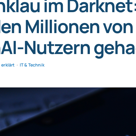
klau im Darknet
en Millionen von
AI-Nutzern geha
erklärt
•
IT & Technik