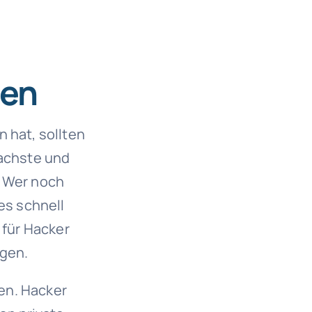
ten
 hat, sollten
fachste und
. Wer noch
es schnell
für Hacker
ngen.
en. Hacker