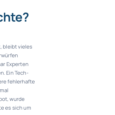
chte?
bleibt vieles
orwürfen
aar Experten
n. Ein Tech-
ere fehlerhafte
nmal
bot, wurde
te es sich um