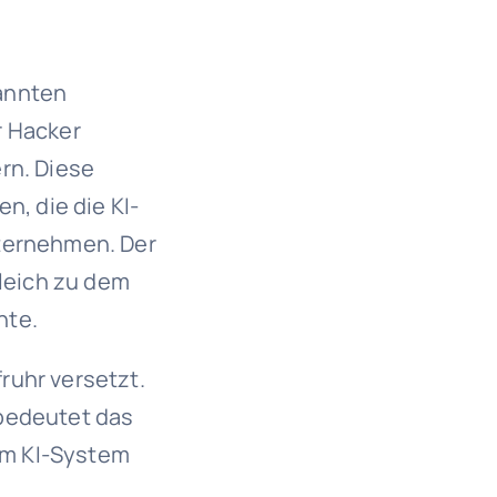
nannten
r Hacker
rn. Diese
, die die KI-
nternehmen. Der
gleich zu dem
nte.
ruhr versetzt.
 bedeutet das
dem KI-System