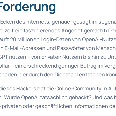
 Forderung
 Ecken des Internets, genauer gesagt im soge
derzeit ein faszinierendes Angebot gemacht: De
kauft 20 Millionen Login-Daten von OpenAI-Nutze
 E-Mail-Adressen und Passwörter von Menschen
PT nutzen – von privaten Nutzern bis hin zu U
Dollar – ein erschreckend geringer Betrag im Ver
chaden, der durch den Diebstahl entstehen kön
dieses Hackers hat die Online-Community in Auf
bt: Wurde OpenAI tatsächlich gehackt? Und was
ihre privaten oder geschäftlichen Informationen 