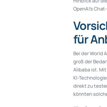
Hinblick auf d
OpenAI’s Chat
Vorsic
für An
Bei der World A
groß der Bedar
Alibaba ist. Mi
KI-Technologie
direkt zu test
könnten solch