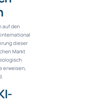
n
n auf den
international
hrung dieser
schen Markt
deologisch
e erweisen,
d.
KI-