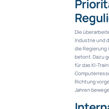
Priori
Regul
Die überarbeit
Industrie und 
die Regierung 
betont. Dazu g
für das KI-Trai
Computerresso
Richtung vorge
Jahren bewege
Inter