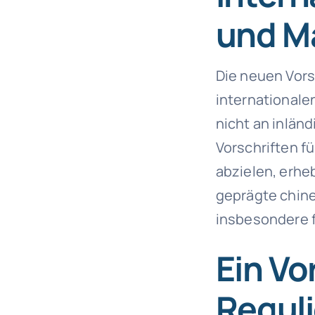
und Ma
Die neuen Vors
internationale
nicht an inlän
Vorschriften f
abzielen, erhe
geprägte chine
insbesondere f
Ein Vo
Reguli