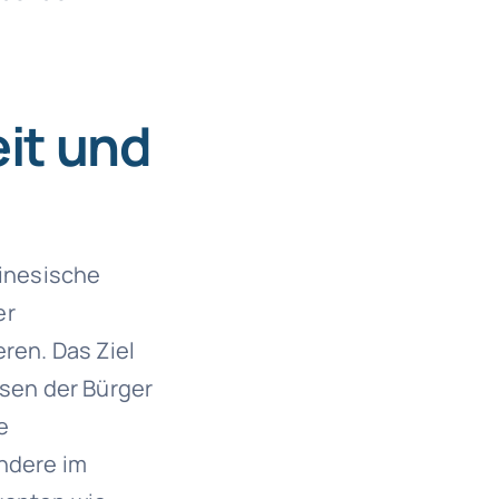
it und
hinesische
er
en. Das Ziel
ssen der Bürger
e
ndere im