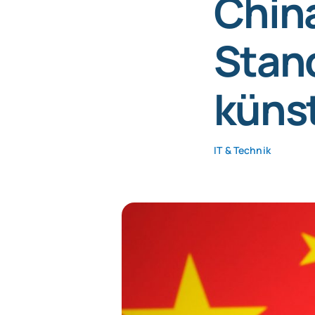
China
Stand
künst
IT & Technik