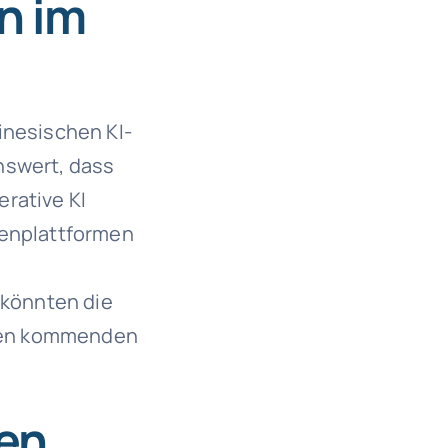
n im
inesischen KI-
nswert, dass
rative KI
tenplattformen
könnten die
n den kommenden
en