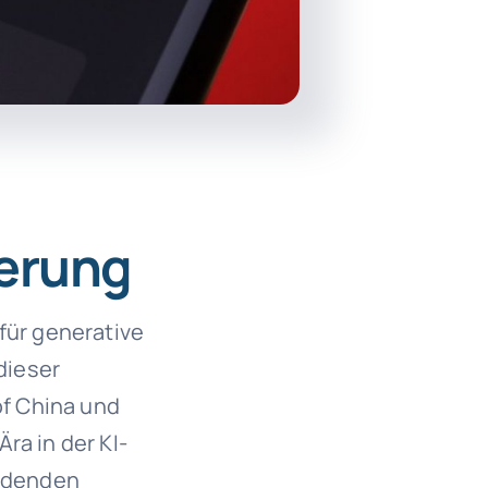
ierung
für generative
dieser
f China und
ra in der KI-
idenden