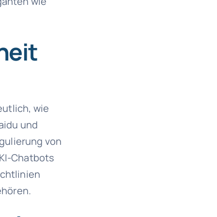
ganten wie
heit
eutlich, wie
Baidu und
egulierung von
 KI-Chatbots
chtlinien
ehören.