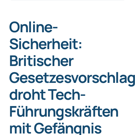
nach:
SmartData
Online-
Sicherheit:
Britischer
Jetzt absichern
Gesetzesvorschla
droht Tech-
Führungskräften
mit Gefängnis