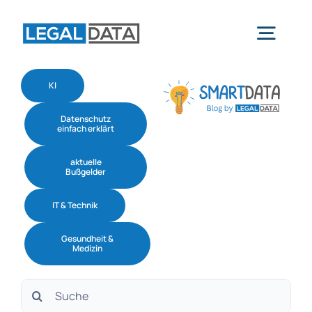
Skip
to
Togg
content
Navig
KI
Home
Datenschutz
einfach erklärt
Services
aktuelle
Bußgelder
Branchen
IT & Technik
Gesundheit &
Software
Medizin
Suche
Über uns