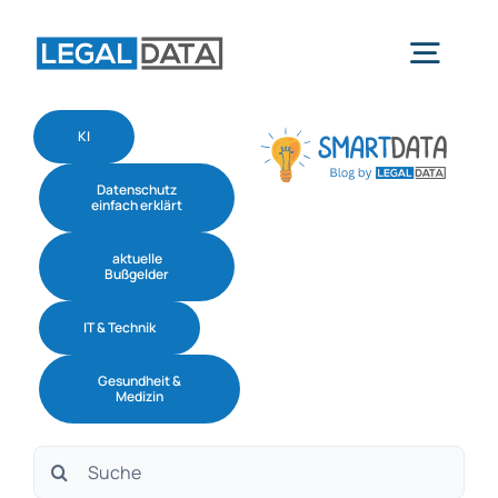
Skip
to
Togg
content
Navig
KI
Home
Datenschutz
einfach erklärt
Services
aktuelle
Bußgelder
Branchen
IT & Technik
Gesundheit &
Software
Medizin
Suche
Über uns