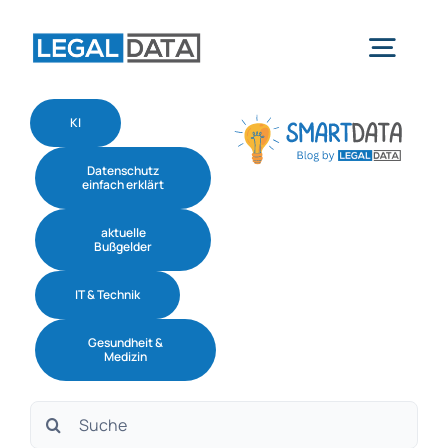
Skip
to
Togg
content
Navig
KI
Home
Datenschutz
einfach erklärt
Services
aktuelle
Bußgelder
Branchen
IT & Technik
Gesundheit &
Software
Medizin
Suche
Über uns