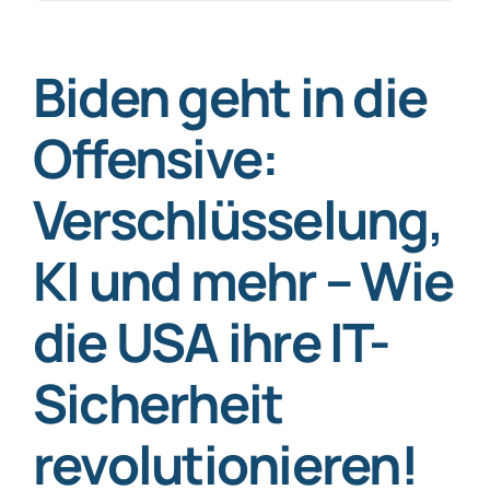
nach:
SmartData
Biden geht in die
Offensive:
Verschlüsselung,
Jetzt absichern
KI und mehr – Wie
die USA ihre IT-
Sicherheit
revolutionieren!