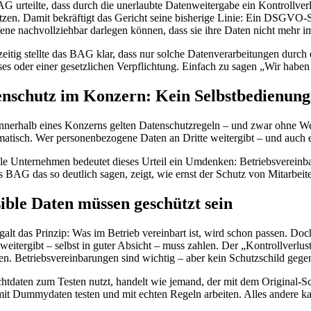
G urteilte, dass durch die unerlaubte Datenweitergabe ein Kontrollverl
etzen. Damit bekräftigt das Gericht seine bisherige Linie: Ein DSGVO-S
ene nachvollziehbar darlegen können, dass sie ihre Daten nicht mehr im
zeitig stellte das BAG klar, dass nur solche Datenverarbeitungen durch
ses oder einer gesetzlichen Verpflichtung. Einfach zu sagen „Wir haben d
nschutz im Konzern: Kein Selbstbedienung
nnerhalb eines Konzerns gelten Datenschutzregeln – und zwar ohne W
matisch. Wer personenbezogene Daten an Dritte weitergibt – und auch ein
ele Unternehmen bedeutet dieses Urteil ein Umdenken: Betriebsverei
s BAG das so deutlich sagen, zeigt, wie ernst der Schutz von Mitarbe
ible Daten müssen geschützt sein
galt das Prinzip: Was im Betrieb vereinbart ist, wird schon passen. Do
eitergibt – selbst in guter Absicht – muss zahlen. Der „Kontrollverlust
n. Betriebsvereinbarungen sind wichtig – aber kein Schutzschild ge
tdaten zum Testen nutzt, handelt wie jemand, der mit dem Original-Schlü
 mit Dummydaten testen und mit echten Regeln arbeiten. Alles andere k