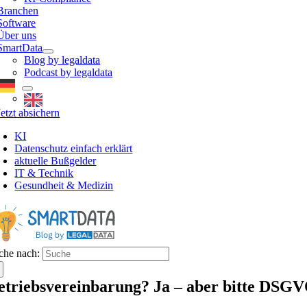
Branchen
Software
Über uns
SmartData
Blog by legaldata
Podcast by legaldata
Jetzt absichern
KI
Datenschutz einfach erklärt
aktuelle Bußgelder
IT & Technik
Gesundheit & Medizin
che nach:
etriebsvereinbarung? Ja – aber bitte DSG