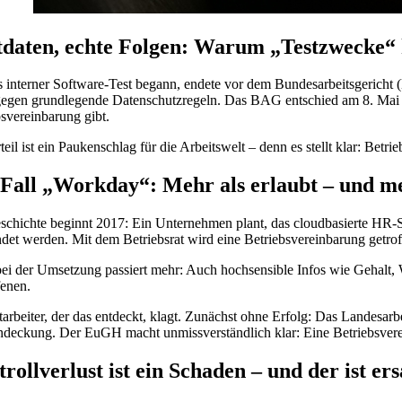
daten, echte Folgen: Warum „Testzwecke“ 
s interner Software-Test begann, endete vor dem Bundesarbeitsgericht
gegen grundlegende Datenschutzregeln. Das BAG entschied am 8. Mai 20
bsvereinbarung gibt.
eil ist ein Paukenschlag für die Arbeitswelt – denn es stellt klar: Be
Fall „Workday“: Mehr als erlaubt – und me
schichte beginnt 2017: Ein Unternehmen plant, das cloudbasierte HR-S
det werden. Mit dem Betriebsrat wird eine Betriebsvereinbarung getroff
ei der Umsetzung passiert mehr: Auch hochsensible Infos wie Gehalt,
fenen.
tarbeiter, der das entdeckt, klagt. Zunächst ohne Erfolg: Das Landes
deckung. Der EuGH macht unmissverständlich klar: Eine Betriebsvere
rollverlust ist ein Schaden – und der ist ers