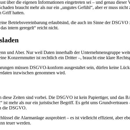
ust über die eigenen Informationen eingetreten sei – und genau dieser
chaden braucht mehr als nur ein „ungutes Gefühl“, aber er muss nicht z
 Griff hatten.
 eine Betriebsvereinbarung erlaubtsind, die auch im Sinne der DSGVO z
as intern geregelt“ reicht nicht.
sladen
enn und Aber. Nur weil Daten innerhalb der Unternehmensgruppe weit
e Konzernmutter ist rechtlich ein Dritter –, braucht eine klare Rechts
nbarungen müssen DSGVO-konform ausgestaltet sein, dürfen keine Lüc
iterdaten inzwischen genommen wird.
ch diese Zeiten sind vorbei. Die DSGVO ist kein Papiertiger, und das 
“ ist mehr als nur ein juristischer Begriff. Es geht ums Grundvertrauen 
gen die DSGVO.
ssel die Alarmanlage ausprobiert – es ist vielleicht effizient, aber eb
ann teuer werden.