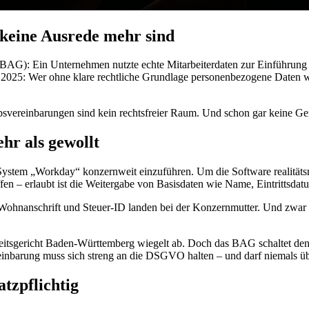
keine Ausrede mehr sind
 (BAG): Ein Unternehmen nutzte echte Mitarbeiterdaten zur Einführung
25: Wer ohne klare rechtliche Grundlage personenbezogene Daten weit
triebsvereinbarungen sind kein rechtsfreier Raum. Und schon gar keine G
hr als gewollt
ystem „Workday“ konzernweit einzuführen. Um die Software realitätsna
en – erlaubt ist die Weitergabe von Basisdaten wie Name, Eintrittsdatu
 Wohnanschrift und Steuer-ID landen bei der Konzernmutter. Und zwar
arbeitsgericht Baden-Württemberg wiegelt ab. Doch das BAG schaltet d
inbarung muss sich streng an die DSGVO halten – und darf niemals ü
atzpflichtig