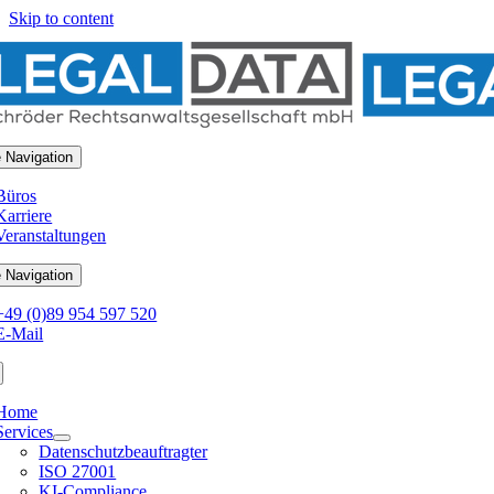
Skip to content
 Navigation
Büros
Karriere
Veranstaltungen
 Navigation
+49 (0)89 954 597 520
E-Mail
Home
Services
Datenschutzbeauftragter
ISO 27001
KI-Compliance