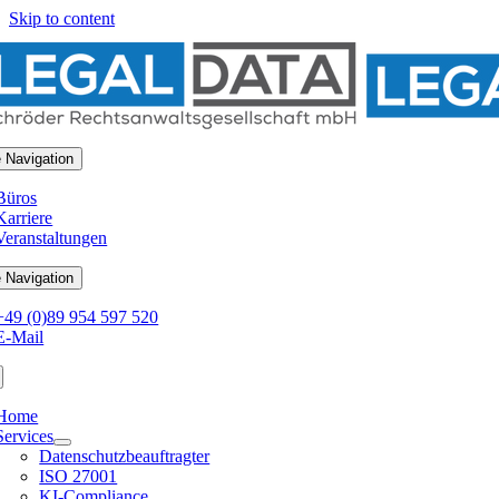
Skip to content
 Navigation
Büros
Karriere
Veranstaltungen
 Navigation
+49 (0)89 954 597 520
E-Mail
Home
Services
Datenschutzbeauftragter
ISO 27001
KI-Compliance