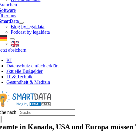
Branchen
Software
Über uns
SmartData
Blog by legaldata
Podcast by legaldata
Jetzt absichern
KI
Datenschutz einfach erklärt
aktuelle Bußgelder
IT & Technik
Gesundheit & Medizin
che nach:
eamte in Kanada, USA und Europa müssen 