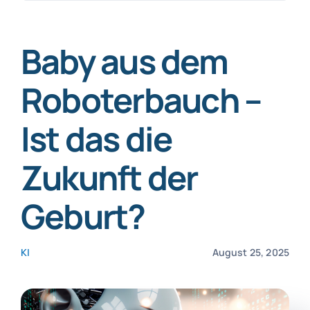
nach:
SmartData
Baby aus dem
Roboterbauch –
Ist das die
Jetzt absichern
Zukunft der
Geburt?
KI
August 25, 2025