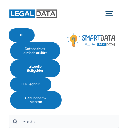
Skip
to
Togg
content
Navig
KI
Home
Datenschutz
einfach erklärt
Services
aktuelle
Bußgelder
Branchen
IT & Technik
Gesundheit &
Software
Medizin
Suche
Über uns