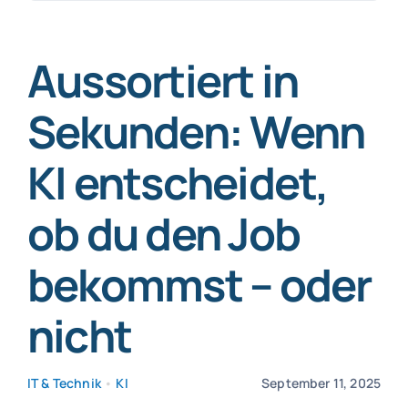
nach:
SmartData
Aussortiert in
Sekunden: Wenn
KI entscheidet,
Jetzt absichern
ob du den Job
bekommst – oder
nicht
IT & Technik
•
KI
September 11, 2025