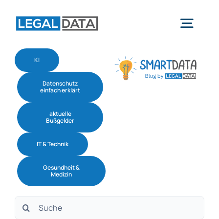
Skip
to
Togg
content
Navig
KI
Home
Datenschutz
einfach erklärt
Services
aktuelle
Bußgelder
Branchen
IT & Technik
Gesundheit &
Software
Medizin
Suche
Über uns