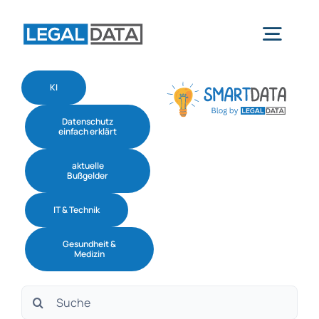
Skip
to
Togg
content
Navig
KI
Home
Datenschutz
einfach erklärt
Services
aktuelle
Bußgelder
Branchen
IT & Technik
Gesundheit &
Software
Medizin
Suche
Über uns