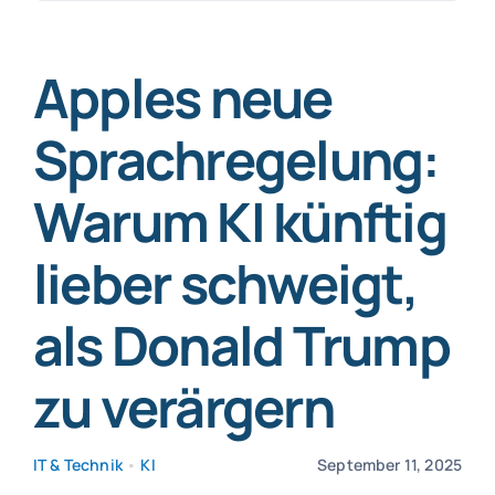
nach:
SmartData
Apples neue
Sprachregelung:
Warum KI künftig
Jetzt absichern
lieber schweigt,
als Donald Trump
zu verärgern
IT & Technik
•
KI
September 11, 2025