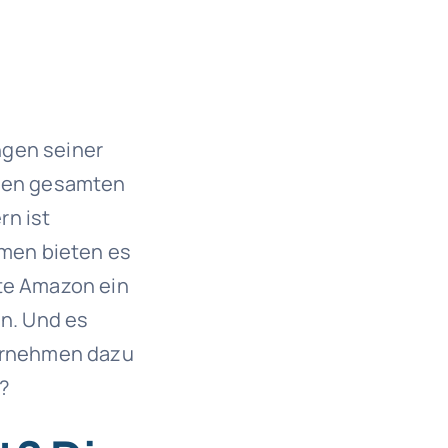
ngen seiner
 den gesamten
rn ist
men bieten es
nte Amazon ein
en. Und es
ternehmen dazu
?