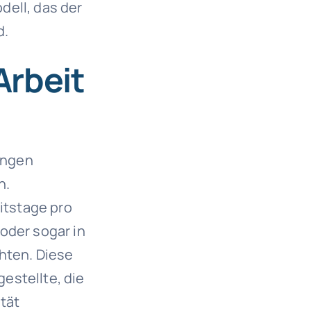
dell, das der
d.
Arbeit
ungen
n.
eitstage pro
oder sogar in
hten. Diese
estellte, die
ität