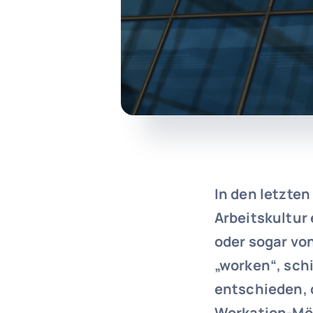
In den letzte
Arbeitskultur 
oder sogar vo
„worken“, sch
entschieden, 
Workation-Mög