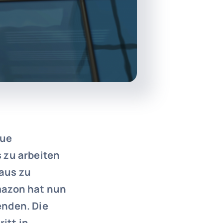
eue
s zu arbeiten
 aus zu
Amazon hat nun
enden. Die
itt in