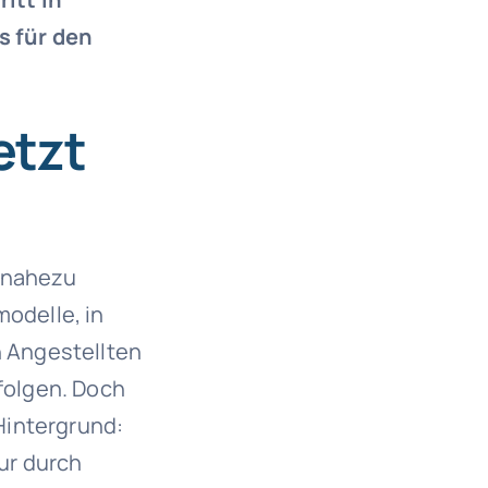
s für den
etzt
r nahezu
modelle, in
 Angestellten
rfolgen. Doch
 Hintergrund:
ur durch