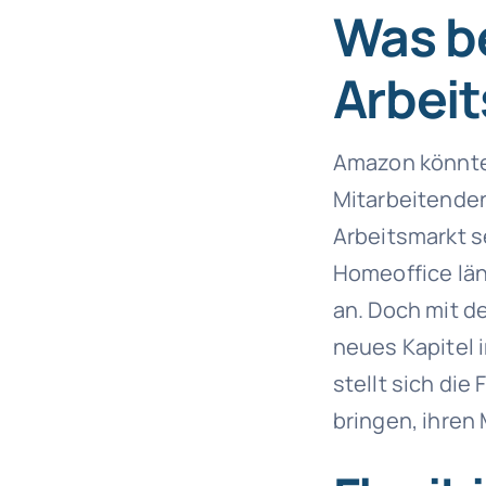
Was be
Arbei
Amazon könnte 
Mitarbeitenden
Arbeitsmarkt s
Homeoffice lä
an. Doch mit d
neues Kapitel i
stellt sich di
bringen, ihren