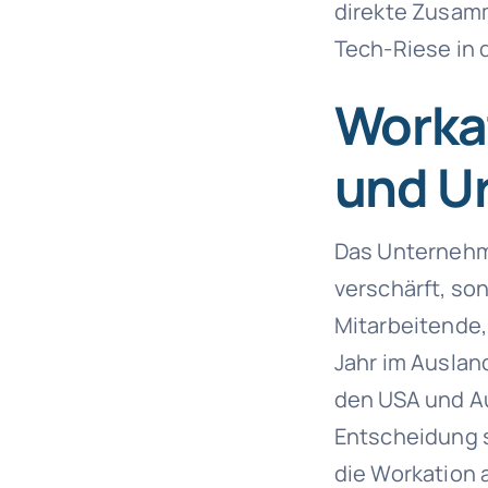
direkte Zusamm
Tech-Riese in 
Workat
und U
Das Unternehm
verschärft, so
Mitarbeitende, 
Jahr im Auslan
den USA und Au
Entscheidung s
die Workation al