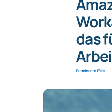
Amaz
Work
das f
Arbei
Prominente Fälle