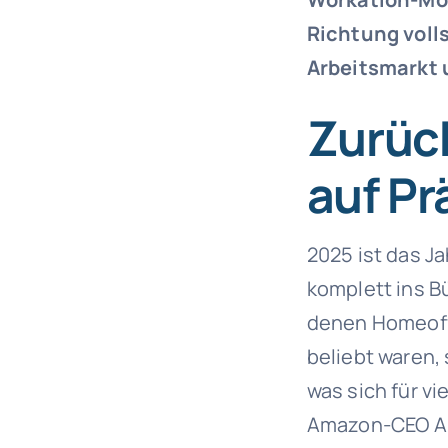
Richtung voll
Arbeitsmarkt 
Zurück
auf Pr
2025 ist das J
komplett ins Bü
denen Homeoff
beliebt waren, 
was sich für vi
Amazon-CEO And