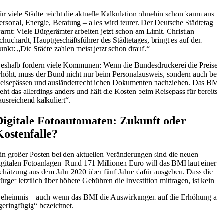
ür viele Städte reicht die aktuelle Kalkulation ohnehin schon kaum aus.
ersonal, Energie, Beratung – alles wird teurer. Der Deutsche Städtetag
arnt: Viele Bürgerämter arbeiten jetzt schon am Limit. Christian
chuchardt, Hauptgeschäftsführer des Städtetages, bringt es auf den
unkt: „Die Städte zahlen meist jetzt schon drauf.“
eshalb fordern viele Kommunen: Wenn die Bundesdruckerei die Preis
rhöht, muss der Bund nicht nur beim Personalausweis, sondern auch be
eisepässen und ausländerrechtlichen Dokumenten nachziehen. Das B
ieht das allerdings anders und hält die Kosten beim Reisepass für bereit
ausreichend kalkuliert“.
Digitale Fotoautomaten: Zukunft oder
Kostenfalle?
in großer Posten bei den aktuellen Veränderungen sind die neuen
igitalen Fotoanlagen. Rund 171 Millionen Euro will das BMI laut einer
chätzung aus dem Jahr 2020 über fünf Jahre dafür ausgeben. Dass die
ürger letztlich über höhere Gebühren die Investition mittragen, ist kein
eheimnis – auch wenn das BMI die Auswirkungen auf die Erhöhung a
geringfügig“ bezeichnet.