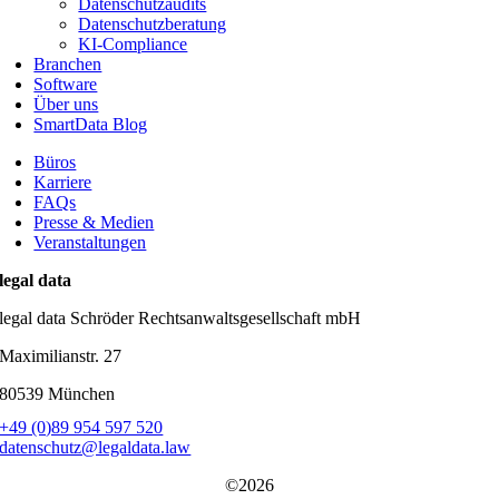
Datenschutzaudits
Datenschutzberatung
KI-Compliance
Branchen
Software
Über uns
SmartData Blog
Büros
Karriere
FAQs
Presse & Medien
Veranstaltungen
legal data
legal data Schröder Rechtsanwaltsgesellschaft mbH
Maximilianstr. 27
80539 München
+49 (0)89 954 597 520
datenschutz@legaldata.law
©2026