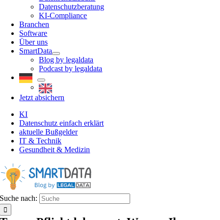
Datenschutzberatung
KI-Compliance
Branchen
Software
Über uns
SmartData
Blog by legaldata
Podcast by legaldata
Jetzt absichern
KI
Datenschutz einfach erklärt
aktuelle Bußgelder
IT & Technik
Gesundheit & Medizin
Suche nach: