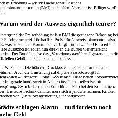
ächste Erhöhung – wie viel mehr genau, lässt das
undesinnenministerium (BMI) noch offen. Aber klar ist: Billiger wird’s
icht.
Warum wird der Ausweis eigentlich teurer?
intergrund der Preiserhöhung ist laut BMI die gestiegene Belastung be
er Bundesdruckerei. Die hat ihre Preise für Ausweisdokumente – also
as, was sie von den Kommunen verlangt – um etwa 4,90 Euro erhöht.
iese Zusatzkosten sollen nun direkt an die Bürger weitergereicht
erden. Der Bund hat also das „Verordnungsverfahren“ gestartet, um di
ffiziellen Gebühren entsprechend anzupassen.
er Witz daran: Die höheren Druckkosten allein sind nur die halbe
ahrheit. Auch die Umstellung auf digitale Passfotossorgt für
ehrkosten – Stichwort „PointID-Systeme“. Diese neuen Fotoautomate
erden gerade bundesweit in Ämtern installiert – teilweise mit
erspätung. Zwar bleiben die 6 Euro für das Foto bei den Kommunen,
ber: Die teure Technik dahinter muss sich irgendwie rechnen. Kritiker
prechen von Quersubventionierung auf Staatskosten.
Städte schlagen Alarm – und fordern noch
mehr Geld