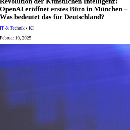
Revolution der Künstlichen Intelligenz:
OpenAI eröffnet erstes Büro in München –
Was bedeutet das für Deutschland?
IT & Technik
•
KI
Februar 10, 2025