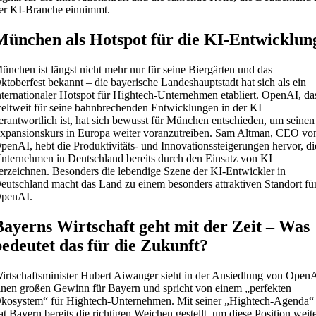
er KI-Branche einnimmt.
München als Hotspot für die KI-Entwicklun
ünchen ist längst nicht mehr nur für seine Biergärten und das
ktoberfest bekannt – die bayerische Landeshauptstadt hat sich als ein
nternationaler Hotspot für Hightech-Unternehmen etabliert. OpenAI, da
eltweit für seine bahnbrechenden Entwicklungen in der KI
erantwortlich ist, hat sich bewusst für München entschieden, um seinen
xpansionskurs in Europa weiter voranzutreiben. Sam Altman, CEO vo
penAI, hebt die Produktivitäts- und Innovationssteigerungen hervor, di
nternehmen in Deutschland bereits durch den Einsatz von KI
erzeichnen. Besonders die lebendige Szene der KI-Entwickler in
eutschland macht das Land zu einem besonders attraktiven Standort fü
penAI.
Bayerns Wirtschaft geht mit der Zeit – Was
bedeutet das für die Zukunft?
irtschaftsminister Hubert Aiwanger sieht in der Ansiedlung von Open
inen großen Gewinn für Bayern und spricht von einem „perfekten
kosystem“ für Hightech-Unternehmen. Mit seiner „Hightech-Agenda“
at Bayern bereits die richtigen Weichen gestellt, um diese Position weit