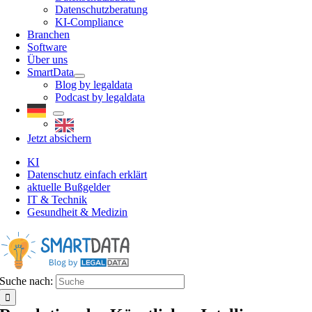
Datenschutzberatung
KI-Compliance
Branchen
Software
Über uns
SmartData
Blog by legaldata
Podcast by legaldata
Jetzt absichern
KI
Datenschutz einfach erklärt
aktuelle Bußgelder
IT & Technik
Gesundheit & Medizin
Suche nach: