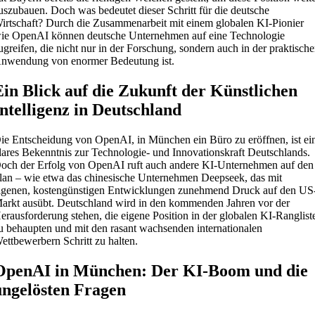
uszubauen. Doch was bedeutet dieser Schritt für die deutsche
irtschaft? Durch die Zusammenarbeit mit einem globalen KI-Pionier
ie OpenAI können deutsche Unternehmen auf eine Technologie
ugreifen, die nicht nur in der Forschung, sondern auch in der praktisch
nwendung von enormer Bedeutung ist.
Ein Blick auf die Zukunft der Künstlichen
Intelligenz in Deutschland
ie Entscheidung von OpenAI, in München ein Büro zu eröffnen, ist ei
lares Bekenntnis zur Technologie- und Innovationskraft Deutschlands.
och der Erfolg von OpenAI ruft auch andere KI-Unternehmen auf den
lan – wie etwa das chinesische Unternehmen Deepseek, das mit
igenen, kostengünstigen Entwicklungen zunehmend Druck auf den US
arkt ausübt. Deutschland wird in den kommenden Jahren vor der
erausforderung stehen, die eigene Position in der globalen KI-Ranglist
u behaupten und mit den rasant wachsenden internationalen
ettbewerbern Schritt zu halten.
OpenAI in München: Der KI-Boom und die
ungelösten Fragen