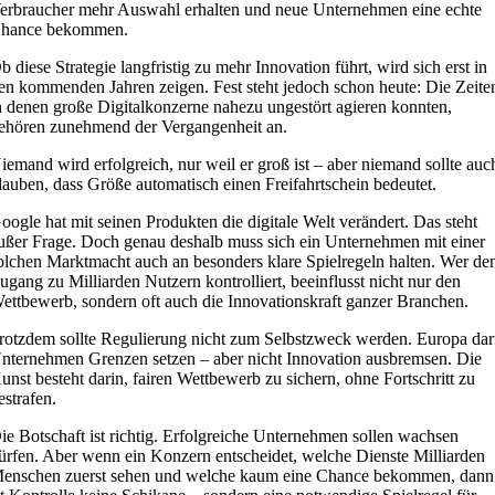
erbraucher mehr Auswahl erhalten und neue Unternehmen eine echte
hance bekommen.
b diese Strategie langfristig zu mehr Innovation führt, wird sich erst in
en kommenden Jahren zeigen. Fest steht jedoch schon heute: Die Zeite
n denen große Digitalkonzerne nahezu ungestört agieren konnten,
ehören zunehmend der Vergangenheit an.
iemand wird erfolgreich, nur weil er groß ist – aber niemand sollte auc
lauben, dass Größe automatisch einen Freifahrtschein bedeutet.
oogle hat mit seinen Produkten die digitale Welt verändert. Das steht
ußer Frage. Doch genau deshalb muss sich ein Unternehmen mit einer
olchen Marktmacht auch an besonders klare Spielregeln halten. Wer de
ugang zu Milliarden Nutzern kontrolliert, beeinflusst nicht nur den
ettbewerb, sondern oft auch die Innovationskraft ganzer Branchen.
rotzdem sollte Regulierung nicht zum Selbstzweck werden. Europa dar
nternehmen Grenzen setzen – aber nicht Innovation ausbremsen. Die
unst besteht darin, fairen Wettbewerb zu sichern, ohne Fortschritt zu
estrafen.
ie Botschaft ist richtig. Erfolgreiche Unternehmen sollen wachsen
ürfen. Aber wenn ein Konzern entscheidet, welche Dienste Milliarden
enschen zuerst sehen und welche kaum eine Chance bekommen, dann