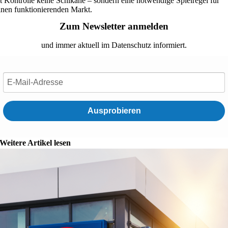
st Kontrolle keine Schikane – sondern eine notwendige Spielregel für
inen funktionierenden Markt.
Zum Newsletter anmelden
und immer aktuell im Datenschutz informiert.
Ausprobieren
Weitere Artikel lesen