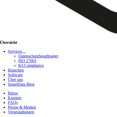
Übersicht
Services
Datenschutzbeauftragter
ISO 27001
KI-Compliance
Branchen
Software
Über uns
SmartData Blog
Büros
Karriere
FAQs
Presse & Medien
Veranstaltungen