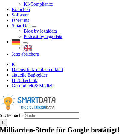
KI-Compliance
Branchen
Software
Über uns
SmartData
Blog by legaldata
Podcast by legaldata
Jetzt absichern
KI
Datenschutz einfach erklärt
aktuelle Bußgelder
IT & Technik
Gesundheit & Medizin
Suche nach:
Milliarden-Strafe für Google bestätigt!