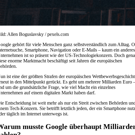
ild: Allen Boguslavsky / pexels.com
oogle gehört für viele Menschen ganz selbstverständlich zum Alltag. 
nternetsuche, Smartphone, Navigation oder E-Mails – kaum ein andere
nternehmen ist so präsent wie der US-Technologiekonzern. Doch gen
iese enorme Marktmacht beschäftigt seit Jahren die europäischen
ehörden.
un ist eine der größten Strafen der europäischen Wettbewerbsgeschicht
rneut in den Mittelpunkt gerückt. Es geht um mehrere Milliarden Euro 
nd um die grundsätzliche Frage, wie viel Macht ein einzelnes
nternehmen auf einem digitalen Markt haben darf.
ie Entscheidung ist weit mehr als nur ein Streit zwischen Behörden un
inem Tech-Konzern. Sie betrifft letztlich jeden, der ein Smartphone nut
der täglich im Internet unterwegs ist.
Warum musste Google überhaupt Milliarde
zahlen?