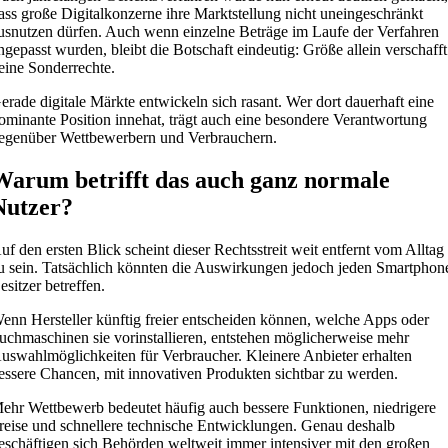
ass große Digitalkonzerne ihre Marktstellung nicht uneingeschränkt
usnutzen dürfen. Auch wenn einzelne Beträge im Laufe der Verfahren
ngepasst wurden, bleibt die Botschaft eindeutig: Größe allein verschafft
eine Sonderrechte.
erade digitale Märkte entwickeln sich rasant. Wer dort dauerhaft eine
ominante Position innehat, trägt auch eine besondere Verantwortung
egenüber Wettbewerbern und Verbrauchern.
Warum betrifft das auch ganz normale
Nutzer?
uf den ersten Blick scheint dieser Rechtsstreit weit entfernt vom Alltag
u sein. Tatsächlich könnten die Auswirkungen jedoch jeden Smartphon
esitzer betreffen.
enn Hersteller künftig freier entscheiden können, welche Apps oder
uchmaschinen sie vorinstallieren, entstehen möglicherweise mehr
uswahlmöglichkeiten für Verbraucher. Kleinere Anbieter erhalten
essere Chancen, mit innovativen Produkten sichtbar zu werden.
ehr Wettbewerb bedeutet häufig auch bessere Funktionen, niedrigere
reise und schnellere technische Entwicklungen. Genau deshalb
eschäftigen sich Behörden weltweit immer intensiver mit den großen