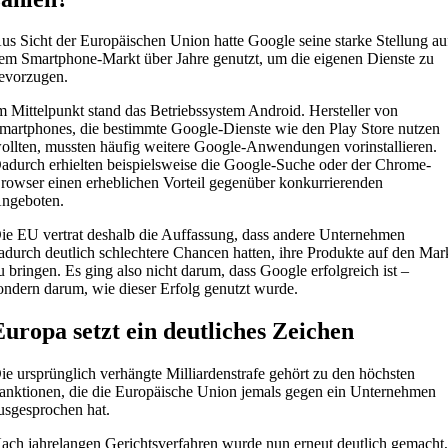
us Sicht der Europäischen Union hatte Google seine starke Stellung au
em Smartphone-Markt über Jahre genutzt, um die eigenen Dienste zu
evorzugen.
m Mittelpunkt stand das Betriebssystem Android. Hersteller von
martphones, die bestimmte Google-Dienste wie den Play Store nutzen
ollten, mussten häufig weitere Google-Anwendungen vorinstallieren.
adurch erhielten beispielsweise die Google-Suche oder der Chrome-
rowser einen erheblichen Vorteil gegenüber konkurrierenden
ngeboten.
ie EU vertrat deshalb die Auffassung, dass andere Unternehmen
adurch deutlich schlechtere Chancen hatten, ihre Produkte auf den Mar
u bringen. Es ging also nicht darum, dass Google erfolgreich ist –
ondern darum, wie dieser Erfolg genutzt wurde.
Europa setzt ein deutliches Zeichen
ie ursprünglich verhängte Milliardenstrafe gehört zu den höchsten
anktionen, die die Europäische Union jemals gegen ein Unternehmen
usgesprochen hat.
ach jahrelangen Gerichtsverfahren wurde nun erneut deutlich gemacht