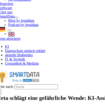
Branchen
Software
Über uns
SmartData
Blog by legaldata
Podcast by legaldata
Jetzt absichern
KI
Datenschutz einfach erklärt
aktuelle Bußgelder
IT & Technik
Gesundheit & Medizin
che nach:
eta schlägt eine gefährliche Wende: KI-Ass