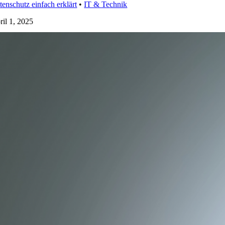
tenschutz einfach erklärt
•
IT & Technik
ril 1, 2025