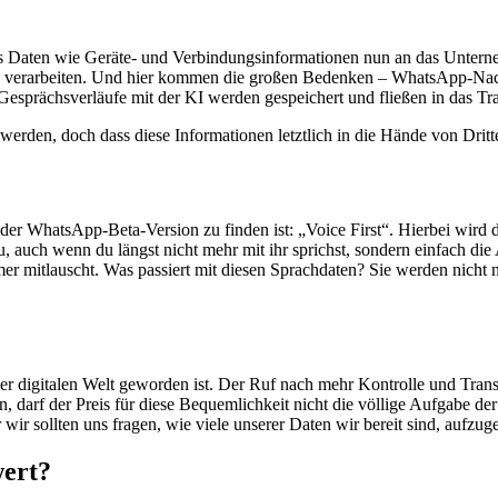
ss Daten wie Geräte- und Verbindungsinformationen nun an das Unter
n verarbeiten. Und hier kommen die großen Bedenken – WhatsApp-Nach
sprächsverläufe mit der KI werden gespeichert und fließen in das Tra
erden, doch dass diese Informationen letztlich in die Hände von Dritt
n der WhatsApp-Beta-Version zu finden ist: „Voice First“. Hierbei wird 
 auch wenn du längst nicht mehr mit ihr sprichst, sondern einfach die A
immer mitlauscht. Was passiert mit diesen Sprachdaten? Sie werden nicht
der digitalen Welt geworden ist. Der Ruf nach mehr Kontrolle und Tran
, darf der Preis für diese Bequemlichkeit nicht die völlige Aufgabe der
wir sollten uns fragen, wie viele unserer Daten wir bereit sind, aufz
wert?