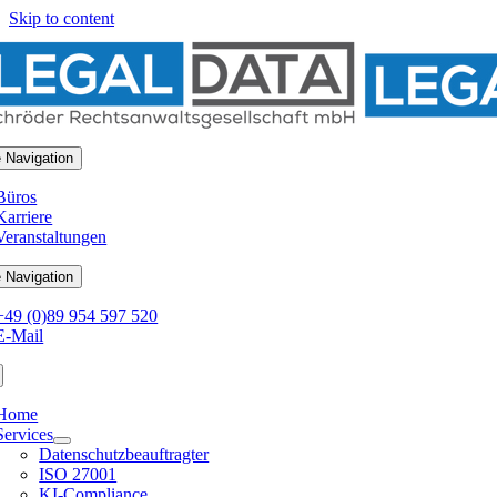
Skip to content
 Navigation
Büros
Karriere
Veranstaltungen
 Navigation
+49 (0)89 954 597 520
E-Mail
Home
Services
Datenschutzbeauftragter
ISO 27001
KI-Compliance