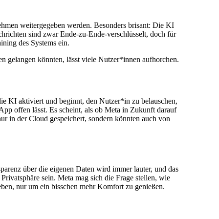
nehmen weitergegeben werden. Besonders brisant: Die KI
richten sind zwar Ende-zu-Ende-verschlüsselt, doch für
ining des Systems ein.
en gelangen könnten, lässt viele Nutzer*innen aufhorchen.
die KI aktiviert und beginnt, den Nutzer*in zu belauschen,
pp offen lässt. Es scheint, als ob Meta in Zukunft darauf
 nur in der Cloud gespeichert, sondern könnten auch von
sparenz über die eigenen Daten wird immer lauter, und das
 Privatsphäre sein. Meta mag sich die Frage stellen, wie
ugeben, nur um ein bisschen mehr Komfort zu genießen.