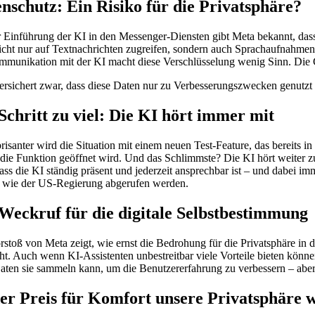
nschutz: Ein Risiko für die Privatsphäre?
r Einführung der KI in den Messenger-Diensten gibt Meta bekannt, da
icht nur auf Textnachrichten zugreifen, sondern auch Sprachaufnahme
mmunikation mit der KI macht diese Verschlüsselung wenig Sinn. Die Ge
ersichert zwar, dass diese Daten nur zu Verbesserungszwecken genutzt w
Schritt zu viel: Die KI hört immer mit
isanter wird die Situation mit einem neuen Test-Feature, das bereits i
die Funktion geöffnet wird. Und das Schlimmste? Die KI hört weiter zu,
dass die KI ständig präsent und jederzeit ansprechbar ist – und dabei 
n wie der US-Regierung abgerufen werden.
Weckruf für die digitale Selbstbestimmung
rstoß von Meta zeigt, wie ernst die Bedrohung für die Privatsphäre in 
t. Auch wenn KI-Assistenten unbestreitbar viele Vorteile bieten können
Daten sie sammeln kann, um die Benutzererfahrung zu verbessern – aber 
der Preis für Komfort unsere Privatsphäre 