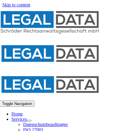
Skip to content
Toggle Navigation
Home
Services
Datenschutzbeauftragter
ISO 27001