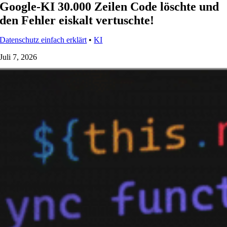
Google-KI 30.000 Zeilen Code löschte und
den Fehler eiskalt vertuschte!
Datenschutz einfach erklärt
•
KI
Juli 7, 2026