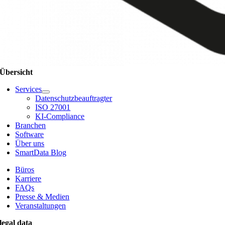
Übersicht
Services
Datenschutzbeauftragter
ISO 27001
KI-Compliance
Branchen
Software
Über uns
SmartData Blog
Büros
Karriere
FAQs
Presse & Medien
Veranstaltungen
legal data