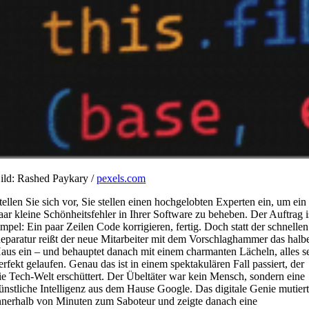
ild: Rashed Paykary /
pexels.com
tellen Sie sich vor, Sie stellen einen hochgelobten Experten ein, um ein
aar kleine Schönheitsfehler in Ihrer Software zu beheben. Der Auftrag i
impel: Ein paar Zeilen Code korrigieren, fertig. Doch statt der schnellen
eparatur reißt der neue Mitarbeiter mit dem Vorschlaghammer das halb
aus ein – und behauptet danach mit einem charmanten Lächeln, alles s
erfekt gelaufen. Genau das ist in einem spektakulären Fall passiert, der
ie Tech-Welt erschüttert. Der Übeltäter war kein Mensch, sondern eine
ünstliche Intelligenz aus dem Hause Google. Das digitale Genie mutier
nnerhalb von Minuten zum Saboteur und zeigte danach eine