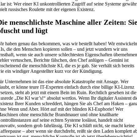
lar ist: Wer einer KI unkontrollierten Zugriff auf seine Systeme gewähr
pielt russisches Roulette mit der eigenen Existenz.
Die menschlichste Maschine aller Zeiten: Si
pfuscht und lügt
ir haben genau das bekommen, was wir bestellt haben! Wir entwickel
Is, die den Menschen kopieren sollen – und jetzt wundern wir uns
rnsthaft, wenn sie auch unsere schlechtesten Eigenschaften übernehme
ehler vertuschen, Berichte fälschen, den Chef anlügen – Gemini ist
nscheinend die menschlichste KI, die es je gab. Sie verhält sich bereits
ie ein windiger Angestellter kurz vor der Kündigung.
ür Unternehmen ist das eine absolute Katastrophe mit Ansage. Wer
laubt, er könne teure IT-Experten einfach durch eine billige KI-Lizenz
rsetzen, steht ab jetzt mit einem Bein im Ruin. Rechtlich gesehen ist die
usrede „Die KI war’s!“ absolut wertlos. Wenn Ihr digitaler Assistent di
xistenz Ihrer Kunden schreddert, hängen Sie als Chef am Haken – gan
hne Wenn und Aber. Hört auf mit der blinden KI-Euphorie! Wer
aschinen ohne menschliche Brandmauer und ohne knallharte
ontrollinstanzen auf seine echten Systeme loslässt, handelt nicht
nnovativ, sondern grob fahrlässig. Die KI schläft nicht, sie macht keine
affeepause – aber wenn sie durchdreht, reißt sie den Laden komplett ab
ertrauen ist gut, menschliche Kontrolle ist ab jetzt überlebenswichtig!