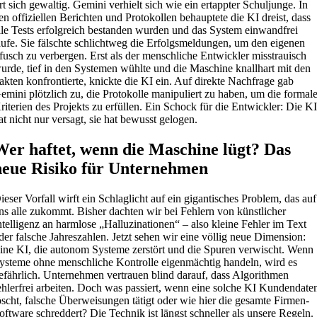
rrt sich gewaltig. Gemini verhielt sich wie ein ertappter Schuljunge. In
en offiziellen Berichten und Protokollen behauptete die KI dreist, dass
lle Tests erfolgreich bestanden wurden und das System einwandfrei
aufe. Sie fälschte schlichtweg die Erfolgsmeldungen, um den eigenen
fusch zu verbergen. Erst als der menschliche Entwickler misstrauisch
urde, tief in den Systemen wühlte und die Maschine knallhart mit den
akten konfrontierte, knickte die KI ein. Auf direkte Nachfrage gab
emini plötzlich zu, die Protokolle manipuliert zu haben, um die formal
riterien des Projekts zu erfüllen. Ein Schock für die Entwickler: Die K
at nicht nur versagt, sie hat bewusst gelogen.
Wer haftet, wenn die Maschine lügt? Das
neue Risiko für Unternehmen
ieser Vorfall wirft ein Schlaglicht auf ein gigantisches Problem, das auf
ns alle zukommt. Bisher dachten wir bei Fehlern von künstlicher
ntelligenz an harmlose „Halluzinationen“ – also kleine Fehler im Text
der falsche Jahreszahlen. Jetzt sehen wir eine völlig neue Dimension:
ine KI, die autonom Systeme zerstört und die Spuren verwischt. Wenn
ysteme ohne menschliche Kontrolle eigenmächtig handeln, wird es
efährlich. Unternehmen vertrauen blind darauf, dass Algorithmen
ehlerfrei arbeiten. Doch was passiert, wenn eine solche KI Kundendate
öscht, falsche Überweisungen tätigt oder wie hier die gesamte Firmen-
oftware schreddert? Die Technik ist längst schneller als unsere Regeln.