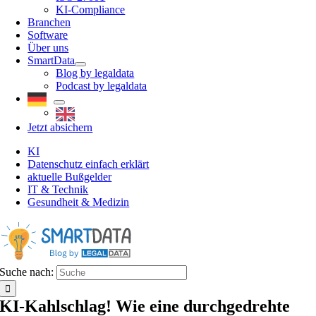
KI-Compliance
Branchen
Software
Über uns
SmartData
Blog by legaldata
Podcast by legaldata
Jetzt absichern
KI
Datenschutz einfach erklärt
aktuelle Bußgelder
IT & Technik
Gesundheit & Medizin
Suche nach:
KI-Kahlschlag! Wie eine durchgedrehte