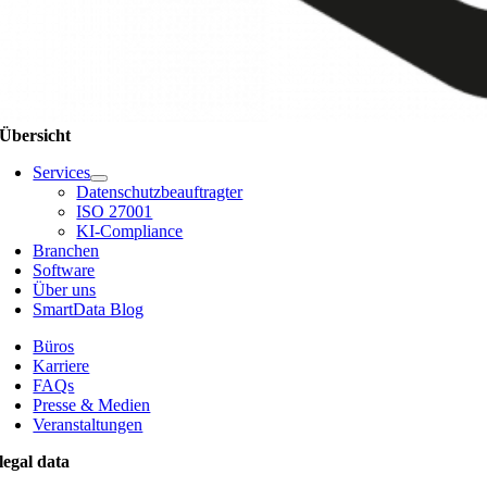
Übersicht
Services
Datenschutzbeauftragter
ISO 27001
KI-Compliance
Branchen
Software
Über uns
SmartData Blog
Büros
Karriere
FAQs
Presse & Medien
Veranstaltungen
legal data