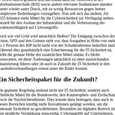
nformationstechnik (BSI) sowie andere relevante Institutionen standen
mmer wieder unter Druck, mit zu wenig Ressourcen gegen immer
omplexere Bedrohungen vorzugehen. Nun soll sich das ändern. Ab
025 könnten mehr Mittel für die Cybersicherheit zur Verfügung stehen 
peziell für den Ausbau der Infrastruktur und die Verbesserung der
eaktionsfähigkeit auf Cyberangriffe.
och wie viel Geld wird tatsächlich fließen? Die Einigung zwischen der
nion, SPD und den Grünen sieht vor, dass Ausgaben in Höhe von meh
ls 1 Prozent des BIP nicht mehr von der Schuldenbremse betroffen sind
ährend dies grundsätzlich eine Erleichterung für die IT-Sicherheit ist,
leibt die genaue Höhe der zusätzlichen Mittel unklar. Es bleibt
bzuwarten, ob diese Änderungen tatsächlich zu einer ausreichenden
inanzierung führen oder ob auch in Zukunft die IT-Sicherheit in den
aushaltsverhandlungen erneut unter die Räder kommt.
Ein Sicherheitspaket für die Zukunft?
ie geplante Regelung umfasst nicht nur IT-Sicherheit, sondern auch
rhebliche Mittel für die Bundeswehr, den Katastrophen- und Zivilschut
owie die Nachrichtendienste. Dies könnte dazu beitragen, dass auch in
iesen Bereichen künftig mehr Investitionen getätigt werden, um die
ationale Sicherheit zu gewährleisten. Besonders im digitalen Bereich ist
ine deutliche Verstärkung notwendig. Cyberangriffe auf Unternehmen,