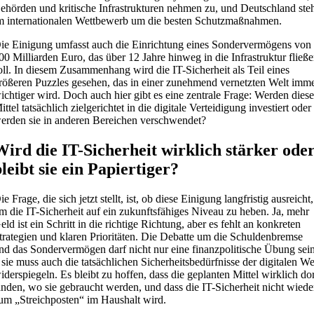
ehörden und kritische Infrastrukturen nehmen zu, und Deutschland ste
m internationalen Wettbewerb um die besten Schutzmaßnahmen.
ie Einigung umfasst auch die Einrichtung eines Sondervermögens von
00 Milliarden Euro, das über 12 Jahre hinweg in die Infrastruktur fließ
oll. In diesem Zusammenhang wird die IT-Sicherheit als Teil eines
rößeren Puzzles gesehen, das in einer zunehmend vernetzten Welt imm
ichtiger wird. Doch auch hier gibt es eine zentrale Frage: Werden dies
ittel tatsächlich zielgerichtet in die digitale Verteidigung investiert oder
erden sie in anderen Bereichen verschwendet?
Wird die IT-Sicherheit wirklich stärker ode
bleibt sie ein Papiertiger?
ie Frage, die sich jetzt stellt, ist, ob diese Einigung langfristig ausreicht,
m die IT-Sicherheit auf ein zukunftsfähiges Niveau zu heben. Ja, mehr
eld ist ein Schritt in die richtige Richtung, aber es fehlt an konkreten
trategien und klaren Prioritäten. Die Debatte um die Schuldenbremse
nd das Sondervermögen darf nicht nur eine finanzpolitische Übung sei
 sie muss auch die tatsächlichen Sicherheitsbedürfnisse der digitalen We
iderspiegeln. Es bleibt zu hoffen, dass die geplanten Mittel wirklich do
anden, wo sie gebraucht werden, und dass die IT-Sicherheit nicht wiede
um „Streichposten“ im Haushalt wird.