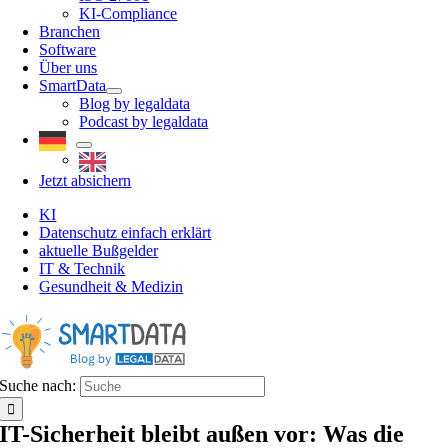
KI-Compliance
Branchen
Software
Über uns
SmartData
Blog by legaldata
Podcast by legaldata
Jetzt absichern
KI
Datenschutz einfach erklärt
aktuelle Bußgelder
IT & Technik
Gesundheit & Medizin
Suche nach:
IT-Sicherheit bleibt außen vor: Was die