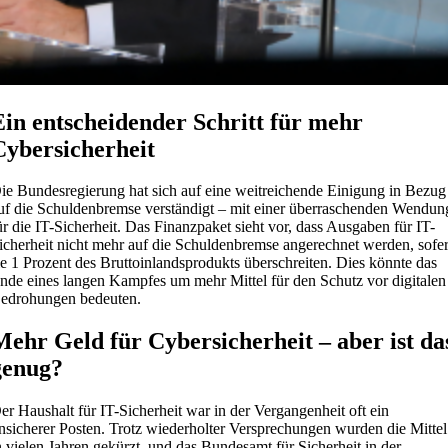
Ein entscheidender Schritt für mehr
Cybersicherheit
ie Bundesregierung hat sich auf eine weitreichende Einigung in Bezug
uf die Schuldenbremse verständigt – mit einer überraschenden Wendun
ür die IT-Sicherheit. Das Finanzpaket sieht vor, dass Ausgaben für IT-
icherheit nicht mehr auf die Schuldenbremse angerechnet werden, sofe
ie 1 Prozent des Bruttoinlandsprodukts überschreiten. Dies könnte das
nde eines langen Kampfes um mehr Mittel für den Schutz vor digitalen
edrohungen bedeuten.
Mehr Geld für Cybersicherheit – aber ist da
genug?
er Haushalt für IT-Sicherheit war in der Vergangenheit oft ein
nsicherer Posten. Trotz wiederholter Versprechungen wurden die Mittel
n vielen Jahren gekürzt, und das Bundesamt für Sicherheit in der