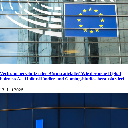
Verbraucherschutz oder Bürokratiefalle? Wie der neue Digital
Fairness Act Online-Händler und Gaming-Studios herausfordert
13. Juli 2026