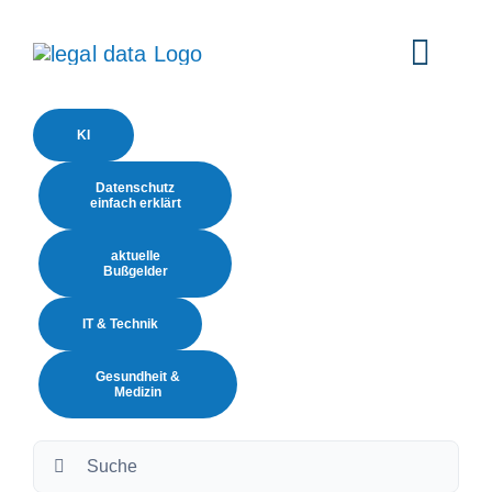
Skip
to
Togg
content
Navi
KI
Home
Datenschutz
einfach erklärt
Services
aktuelle
Bußgelder
Branchen
IT & Technik
Gesundheit &
Software
Medizin
Suche
Über uns