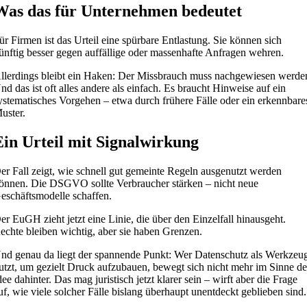
Was das für Unternehmen bedeutet
ür Firmen ist das Urteil eine spürbare Entlastung. Sie können sich
ünftig besser gegen auffällige oder massenhafte Anfragen wehren.
llerdings bleibt ein Haken: Der Missbrauch muss nachgewiesen werde
nd das ist oft alles andere als einfach. Es braucht Hinweise auf ein
ystematisches Vorgehen – etwa durch frühere Fälle oder ein erkennbare
uster.
Ein Urteil mit Signalwirkung
er Fall zeigt, wie schnell gut gemeinte Regeln ausgenutzt werden
önnen. Die DSGVO sollte Verbraucher stärken – nicht neue
eschäftsmodelle schaffen.
er EuGH zieht jetzt eine Linie, die über den Einzelfall hinausgeht.
echte bleiben wichtig, aber sie haben Grenzen.
nd genau da liegt der spannende Punkt: Wer Datenschutz als Werkzeu
utzt, um gezielt Druck aufzubauen, bewegt sich nicht mehr im Sinne de
dee dahinter. Das mag juristisch jetzt klarer sein – wirft aber die Frage
uf, wie viele solcher Fälle bislang überhaupt unentdeckt geblieben sind.