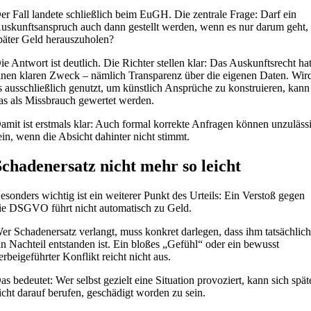
er Fall landete schließlich beim EuGH. Die zentrale Frage: Darf ein
uskunftsanspruch auch dann gestellt werden, wenn es nur darum geht,
päter Geld herauszuholen?
ie Antwort ist deutlich. Die Richter stellen klar: Das Auskunftsrecht ha
inen klaren Zweck – nämlich Transparenz über die eigenen Daten. Wir
s ausschließlich genutzt, um künstlich Ansprüche zu konstruieren, kann
as als Missbrauch gewertet werden.
amit ist erstmals klar: Auch formal korrekte Anfragen können unzuläss
ein, wenn die Absicht dahinter nicht stimmt.
Schadenersatz nicht mehr so leicht
esonders wichtig ist ein weiterer Punkt des Urteils: Ein Verstoß gegen
ie DSGVO führt nicht automatisch zu Geld.
er Schadenersatz verlangt, muss konkret darlegen, dass ihm tatsächlic
in Nachteil entstanden ist. Ein bloßes „Gefühl“ oder ein bewusst
erbeigeführter Konflikt reicht nicht aus.
as bedeutet: Wer selbst gezielt eine Situation provoziert, kann sich spät
icht darauf berufen, geschädigt worden zu sein.