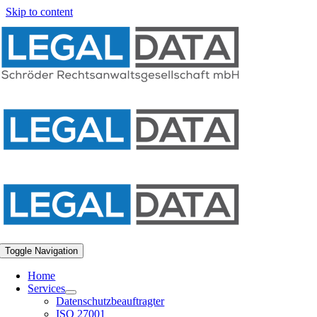
Skip to content
Toggle Navigation
Home
Services
Datenschutzbeauftragter
ISO 27001