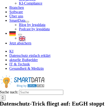
KI-Compliance
Branchen
Software
Über uns
SmartData
Blog by legaldata
Podcast by legaldata
Jetzt absichern
KI
Datenschutz einfach erklärt
aktuelle Bußgelder
IT & Technik
Gesundheit & Medizin
Suche nach:
Datenschutz-Trick fliegt auf: EuGH stoppt