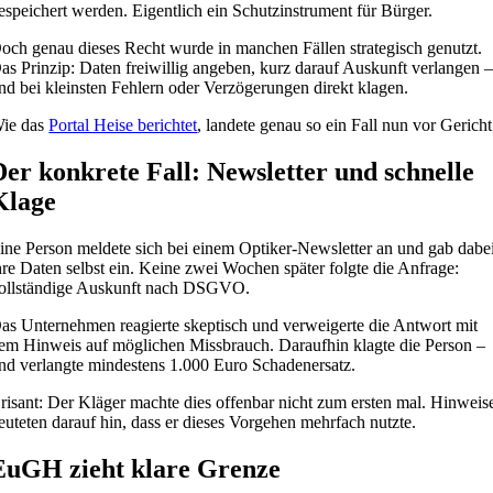
espeichert werden. Eigentlich ein Schutzinstrument für Bürger.
och genau dieses Recht wurde in manchen Fällen strategisch genutzt.
as Prinzip: Daten freiwillig angeben, kurz darauf Auskunft verlangen 
nd bei kleinsten Fehlern oder Verzögerungen direkt klagen.
ie das
Portal Heise berichtet
, landete genau so ein Fall nun vor Gericht
Der konkrete Fall: Newsletter und schnelle
Klage
ine Person meldete sich bei einem Optiker-Newsletter an und gab dabe
hre Daten selbst ein. Keine zwei Wochen später folgte die Anfrage:
ollständige Auskunft nach DSGVO.
as Unternehmen reagierte skeptisch und verweigerte die Antwort mit
em Hinweis auf möglichen Missbrauch. Daraufhin klagte die Person –
nd verlangte mindestens 1.000 Euro Schadenersatz.
risant: Der Kläger machte dies offenbar nicht zum ersten mal. Hinweis
euteten darauf hin, dass er dieses Vorgehen mehrfach nutzte.
EuGH zieht klare Grenze