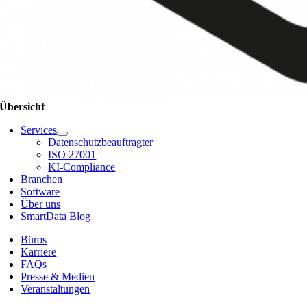
Übersicht
Services
Datenschutzbeauftragter
ISO 27001
KI-Compliance
Branchen
Software
Über uns
SmartData Blog
Büros
Karriere
FAQs
Presse & Medien
Veranstaltungen