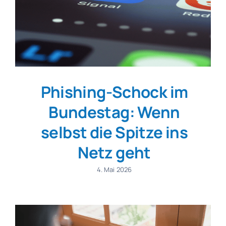
Phishing-Schock im
Bundestag: Wenn
selbst die Spitze ins
Netz geht
4. Mai 2026