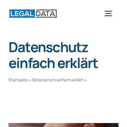
Skip
to
Togg
content
Navig
Home
Datenschutz
einfach erklärt
Services
Startseite
»
Datenschutz einfach erklärt
»
Seite 3
Branchen
Software
Über uns