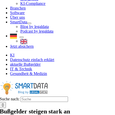
KI-Compliance
Branchen
Software
Über uns
SmartData
Blog by legaldata
Podcast by legaldata
Jetzt absichern
KI
Datenschutz einfach erklärt
aktuelle Bußgelder
IT & Technik
Gesundheit & Medizin
Suche nach:
Bußgelder steigen stark an