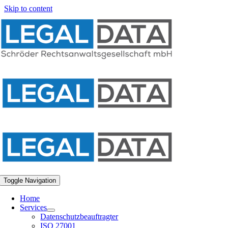
Skip to content
Toggle Navigation
Home
Services
Datenschutzbeauftragter
ISO 27001