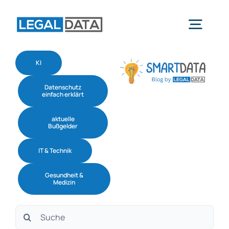
Skip
to
Togg
content
Navig
KI
Home
Datenschutz
einfach erklärt
Services
aktuelle
Bußgelder
Branchen
IT & Technik
Gesundheit &
Software
Medizin
Suche
Über uns