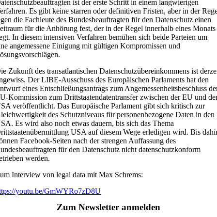
atenschutzbeauftragten ist der erste Schritt in einem langwierigen
erfahren. Es gibt keine starren oder definitiven Fristen, aber in der Reg
egen die Fachleute des Bundesbeauftragten für den Datenschutz einen
eitraum für die Anhörung fest, der in der Regel innerhalb eines Monats
iegt. In diesem intensiven Verfahren bemühen sich beide Parteien um
ine angemessene Einigung mit gültigen Kompromissen und
ösungsvorschlägen.
ie Zukunft des transatlantischen Datenschutzübereinkommens ist derze
ngewiss. Der LIBE-Ausschuss des Europäischen Parlaments hat den
ntwurf eines Entschließungsantrags zum Angemessenheitsbeschluss de
U-Kommission zum Drittstaatendatentransfer zwischen der EU und de
SA veröffentlicht. Das Europäische Parlament gibt sich kritisch zur
leichwertigkeit des Schutzniveaus für personenbezogene Daten in den
SA. Es wird also noch etwas dauern, bis sich das Thema
rittstaatenübermittlung USA auf diesem Wege erledigen wird. Bis dahi
önnen Facebook-Seiten nach der strengen Auffassung des
undesbeauftragten für den Datenschutz nicht datenschutzkonform
etrieben werden.
um Interview von legal data mit Max Schrems:
ttps://youtu.be/GmWYRo7zD8U
Zum Newsletter anmelden