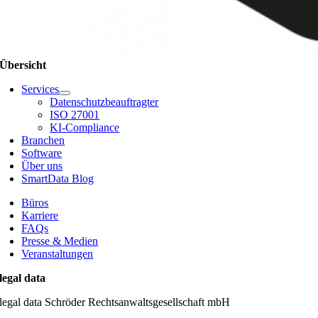
Übersicht
Services
Datenschutzbeauftragter
ISO 27001
KI-Compliance
Branchen
Software
Über uns
SmartData Blog
Büros
Karriere
FAQs
Presse & Medien
Veranstaltungen
legal data
legal data Schröder Rechtsanwaltsgesellschaft mbH