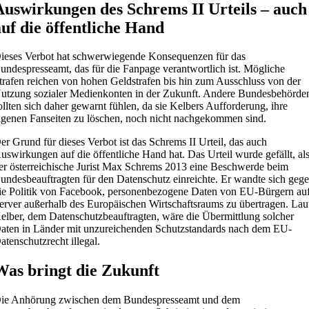
Auswirkungen des Schrems II Urteils – auch
auf die öffentliche Hand
ieses Verbot hat schwerwiegende Konsequenzen für das
undespresseamt, das für die Fanpage verantwortlich ist. Mögliche
trafen reichen von hohen Geldstrafen bis hin zum Ausschluss von der
utzung sozialer Medienkonten in der Zukunft. Andere Bundesbehörde
ollten sich daher gewarnt fühlen, da sie Kelbers Aufforderung, ihre
igenen Fanseiten zu löschen, noch nicht nachgekommen sind.
er Grund für dieses Verbot ist das Schrems II Urteil, das auch
uswirkungen auf die öffentliche Hand hat. Das Urteil wurde gefällt, al
er österreichische Jurist Max Schrems 2013 eine Beschwerde beim
undesbeauftragten für den Datenschutz einreichte. Er wandte sich geg
ie Politik von Facebook, personenbezogene Daten von EU-Bürgern au
erver außerhalb des Europäischen Wirtschaftsraums zu übertragen. Lau
elber, dem Datenschutzbeauftragten, wäre die Übermittlung solcher
aten in Länder mit unzureichenden Schutzstandards nach dem EU-
atenschutzrecht illegal.
Was bringt die Zukunft
ie Anhörung zwischen dem Bundespresseamt und dem