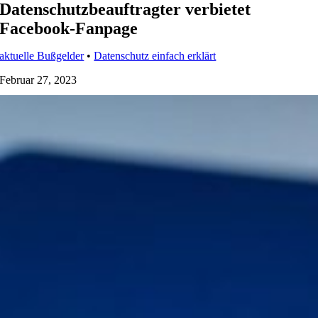
Datenschutzbeauftragter verbietet
Facebook-Fanpage
aktuelle Bußgelder
•
Datenschutz einfach erklärt
Februar 27, 2023