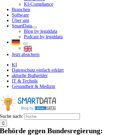
KI-Compliance
Branchen
Software
Über uns
SmartData
Blog by legaldata
Podcast by legaldata
Jetzt absichern
KI
Datenschutz einfach erklärt
aktuelle Bußgelder
IT & Technik
Gesundheit & Medizin
Suche nach:
Behörde gegen Bundesregierung: