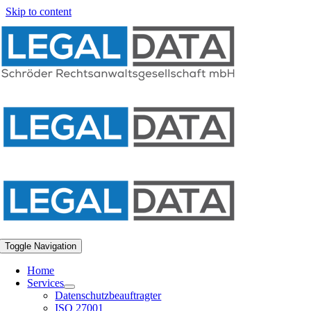
Skip to content
Toggle Navigation
Home
Services
Datenschutzbeauftragter
ISO 27001